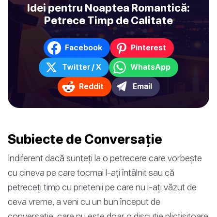
Idei pentru Noaptea Romantică:
Petrece Timp de Calitate
Facebook
Pinterest
Twitter / X
WhatsApp
Reddit
Email
Subiecte de Conversație
Indiferent dacă sunteți la o petrecere care vorbește
cu cineva pe care tocmai l-ați întâlnit sau că
petreceți timp cu prietenii pe care nu i-ați văzut de
ceva vreme, a veni cu un bun început de
conversație, care nu este doar o discuție plictisitoare