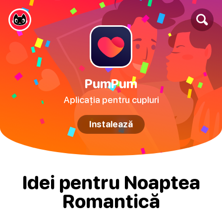
PumPum
Aplicația pentru cupluri
Instalează
Idei pentru Noaptea
Romantică