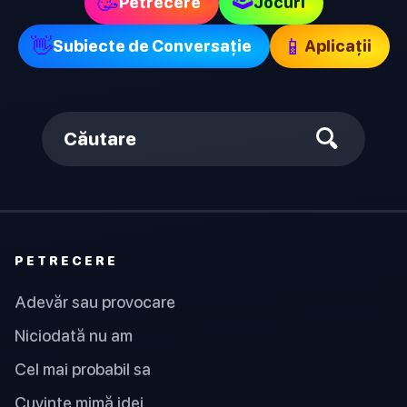
🥳
Petrecere
Jocuri
👋
📱
Subiecte de Conversație
Aplicații
Căutare
PETRECERE
Adevăr sau provocare
Niciodată nu am
Cel mai probabil sa
Cuvinte mimă idei