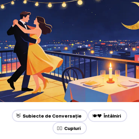
👋 Subiecte de Conversație
🍽️❤️ Întâlniri
❤️‍🔥 Cupluri