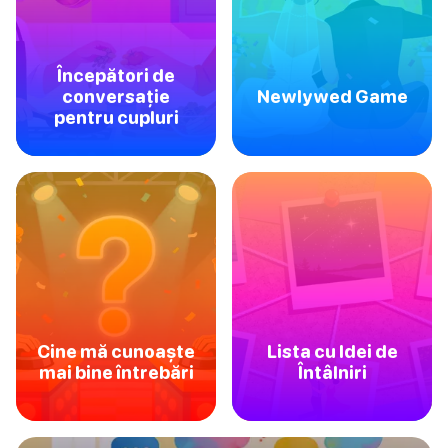
Începători de
conversație
Newlywed Game
pentru cupluri
Cine mă cunoaște
Lista cu Idei de
mai bine întrebări
Întâlniri