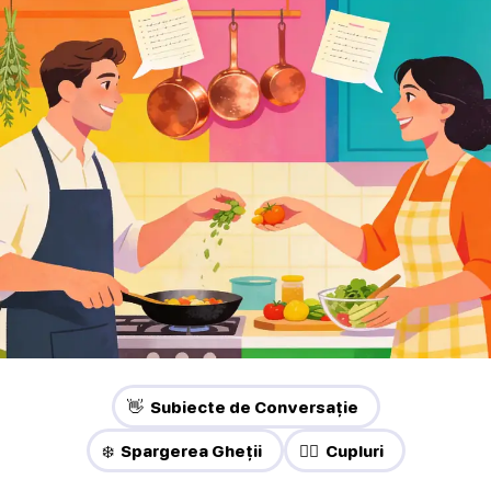
👋 Subiecte de Conversație
❄️ Spargerea Gheții
❤️‍🔥 Cupluri