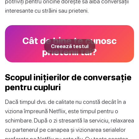
potriviți pentru oricine dorește să aibă conversații
interesante cu străini sau prieteni.
Cât de bine te cunosc
Creează testul
prietenii tăi?
Scopul inițierilor de conversație
pentru cupluri
Dacă timpul dvs. de calitate nu constă decât în a
viziona împreună Netflix, este timpul pentru o
schimbare. După o zi stresantă la serviciu, relaxarea
cu partenerul pe canapea și vizionarea serialelor
preferate pe Netflix nu este rău. Cu toate acestea,