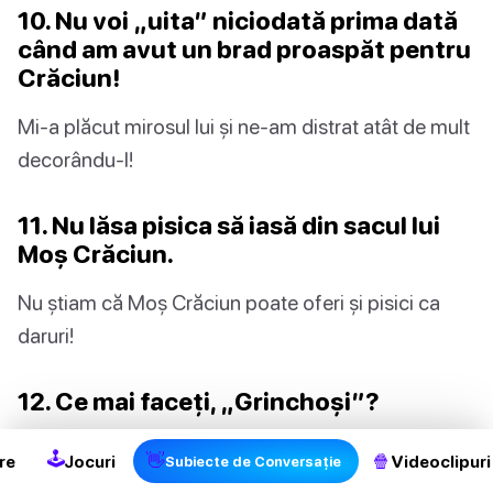
10. Nu voi „uita” niciodată prima dată
când am avut un brad proaspăt pentru
Crăciun!
Mi-a plăcut mirosul lui și ne-am distrat atât de mult
decorându-l!
11. Nu lăsa pisica să iasă din sacul lui
Moș Crăciun.
Nu știam că Moș Crăciun poate oferi și pisici ca
daruri!
2
12. Ce mai faceți, „Grinchoși”?
Nu fiți așa de posomorâți! Încercați să lăsați spiritul
🕹
👋
🍿
re
Jocuri
Videoclipuri
Subiecte de Conversație
Crăciunului să intre! Veți realiza că Crăciunul nu e