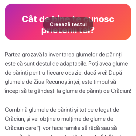
Cât de bine te cunosc
Creează testul
prietenii tăi?
Partea grozavă la inventarea glumelor de părinți
este că sunt destul de adaptabile. Poți avea glume
de părinți pentru fiecare ocazie, dacă vrei! După
glumele de Ziua Recunoștinței, este timpul să
începi să te gândești la glume de părinți de Crăciun!
Combină glumele de părinți și tot ce e legat de
Crăciun, și vei obține o mulțime de glume de
Crăciun care îți vor face familia să râdă sau să