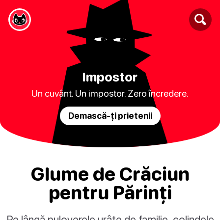
Impostor
Un cuvânt. Un impostor. Zero încredere.
Demască-ți prietenii
Glume de Crăciun
pentru Părinți
Pe lângă puloverele urâte de familie, colindele