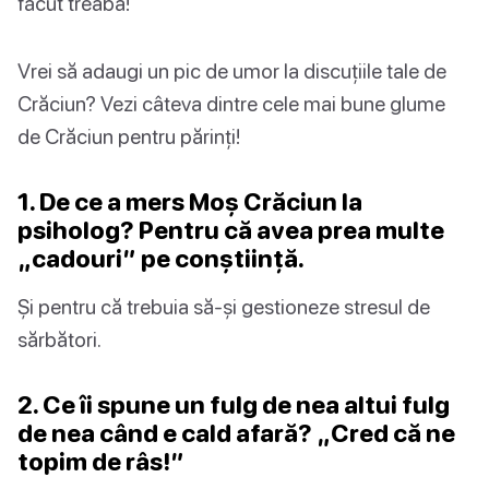
făcut treaba!
Vrei să adaugi un pic de umor la discuțiile tale de
Crăciun? Vezi câteva dintre cele mai bune glume
de Crăciun pentru părinți!
1. De ce a mers Moș Crăciun la
psiholog? Pentru că avea prea multe
„cadouri” pe conștiință.
Și pentru că trebuia să-și gestioneze stresul de
sărbători.
2. Ce îi spune un fulg de nea altui fulg
de nea când e cald afară? „Cred că ne
topim de râs!”