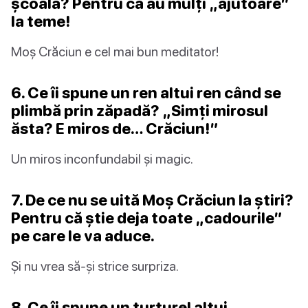
școală? Pentru că au mulți „ajutoare”
la teme!
Moș Crăciun e cel mai bun meditator!
6. Ce îi spune un ren altui ren când se
plimbă prin zăpadă? „Simți mirosul
ăsta? E miros de… Crăciun!”
Un miros inconfundabil și magic.
7. De ce nu se uită Moș Crăciun la știri?
Pentru că știe deja toate „cadourile”
pe care le va aduce.
Și nu vrea să-și strice surpriza.
8. Ce îi spune un turturel altui