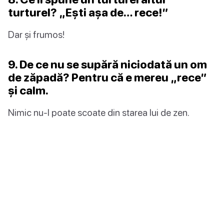
turturel? „Ești așa de… rece!”
Dar și frumos!
9. De ce nu se supără niciodată un om
de zăpadă? Pentru că e mereu „rece”
și calm.
Nimic nu-l poate scoate din starea lui de zen.