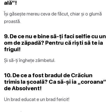
ală”!
Își găsește mereu ceva de făcut, chiar și o glumă
proastă.
9. De ce nu e bine să-ți faci selfie cu un
om de zăpadă? Pentru că riști să te ia
frigul!
Și să-ți înghețe zâmbetul.
10. De ce a fost bradul de Crăciun
trimis la școală? Ca să-și ia „coroana”
de Absolvent!
Un brad educat e un brad fericit!