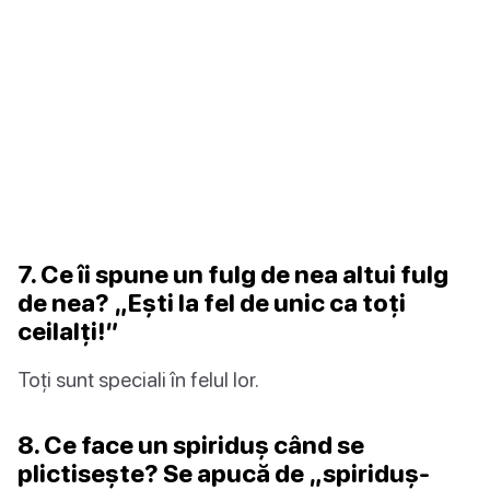
7. Ce îi spune un fulg de nea altui fulg
de nea? „Ești la fel de unic ca toți
ceilalți!”
Toți sunt speciali în felul lor.
8. Ce face un spiriduș când se
plictisește? Se apucă de „spiriduș-