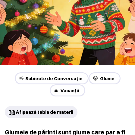
👋 Subiecte de Conversație
😹 Glume
🎄 Vacanță
📖
Afișează tabla de materii
Glumele de părinți sunt glume care par a fi