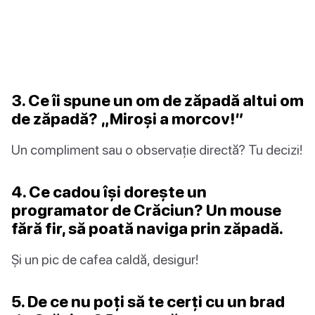
3. Ce îi spune un om de zăpadă altui om
de zăpadă? „Miroși a morcov!”
Un compliment sau o observație directă? Tu decizi!
4. Ce cadou își dorește un
programator de Crăciun? Un mouse
fără fir, să poată naviga prin zăpadă.
Și un pic de cafea caldă, desigur!
5. De ce nu poți să te cerți cu un brad