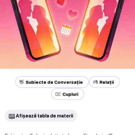
👋 Subiecte de Conversație
💏 Relații
❤️‍🔥 Cupluri
📖
Afișează tabla de materii