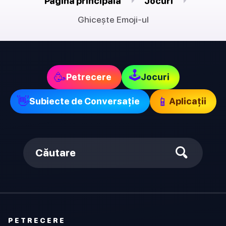
Pagina principala
Jocuri
Ghicește Emoji-ul
🕹
🥳
Petrecere
Jocuri
👋
📱
Subiecte de Conversație
Aplicații
Căutare
PETRECERE