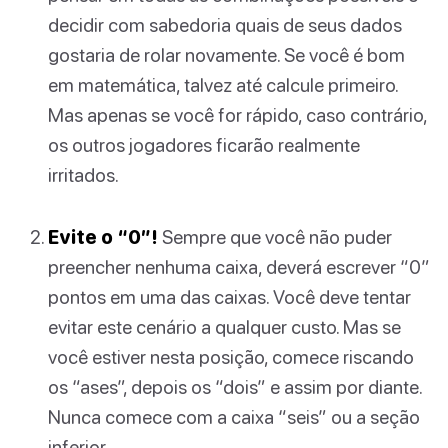
decidir com sabedoria quais de seus dados
gostaria de rolar novamente. Se você é bom
em matemática, talvez até calcule primeiro.
Mas apenas se você for rápido, caso contrário,
os outros jogadores ficarão realmente
irritados.
Evite o “0”!
Sempre que você não puder
preencher nenhuma caixa, deverá escrever “0”
pontos em uma das caixas. Você deve tentar
evitar este cenário a qualquer custo. Mas se
você estiver nesta posição, comece riscando
os “ases”, depois os “dois” e assim por diante.
Nunca comece com a caixa “seis” ou a seção
inferior.