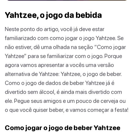
Yahtzee, o jogo da bebida
Neste ponto do artigo, você já deve estar
familiarizado com como jogar o jogo Yahtzee. Se
não estiver, dê uma olhada na seção “Como jogar
Yahtzee” para se familiarizar com o jogo. Porque
agora vamos apresentar a vocês uma versão
alternativa de Yahtzee: Yahtzee, o jogo de beber.
Como o jogo de dados de beber Yahtzee já é
divertido sem álcool, é ainda mais divertido com
ele. Pegue seus amigos e um pouco de cerveja ou
o que você quiser beber, e vamos começar a festa!
Como jogar o jogo de beber Yahtzee