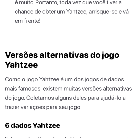
é muito. Portanto, toda vez que você tiver a
chance de obter um Yahtzee, arrisque-se e vá
em frente!
Versões alternativas do jogo
Yahtzee
Como o jogo Yahtzee é um dos jogos de dados
mais famosos, existem muitas versões alternativas
do jogo. Coletamos alguns deles para ajudá-lo a
trazer variações para seu jogo!
6 dados Yahtzee