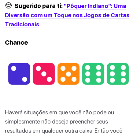
🤓
Sugerido para ti:
"Pôquer Indiano": Uma
Diversão com um Toque nos Jogos de Cartas
Tradicionais
Chance
Haverá situações em que você não pode ou
simplesmente não deseja preencher seus
resultados em qualquer outra caixa. Então você