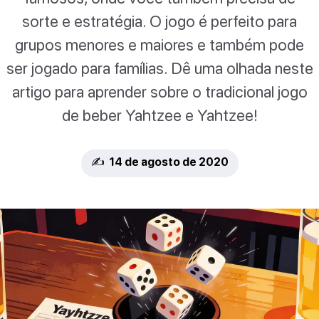
sorte e estratégia. O jogo é perfeito para
grupos menores e maiores e também pode
ser jogado para famílias. Dê uma olhada neste
artigo para aprender sobre o tradicional jogo
de beber Yahtzee e Yahtzee!
✍️ 14 de agosto de 2020