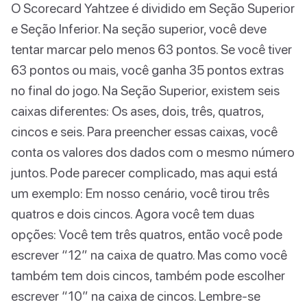
O Scorecard Yahtzee é dividido em Seção Superior
e Seção Inferior. Na seção superior, você deve
tentar marcar pelo menos 63 pontos. Se você tiver
63 pontos ou mais, você ganha 35 pontos extras
no final do jogo. Na Seção Superior, existem seis
caixas diferentes: Os ases, dois, três, quatros,
cincos e seis. Para preencher essas caixas, você
conta os valores dos dados com o mesmo número
juntos. Pode parecer complicado, mas aqui está
um exemplo: Em nosso cenário, você tirou três
quatros e dois cincos. Agora você tem duas
opções: Você tem três quatros, então você pode
escrever “12” na caixa de quatro. Mas como você
também tem dois cincos, também pode escolher
escrever “10” na caixa de cincos. Lembre-se