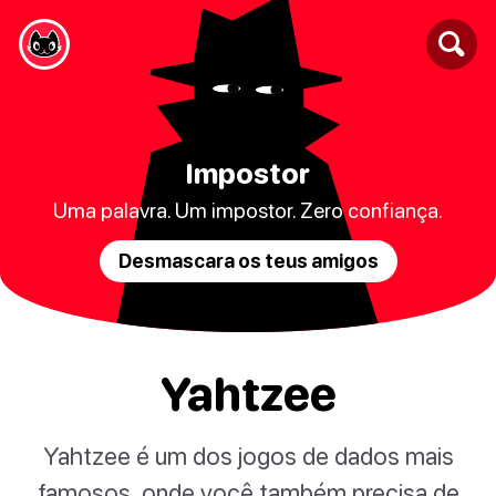
Impostor
Uma palavra. Um impostor. Zero confiança.
Desmascara os teus amigos
Yahtzee
Yahtzee é um dos jogos de dados mais
famosos, onde você também precisa de