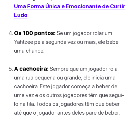
Uma Forma Única e Emocionante de Curtir
Ludo
Os 100 pontos:
Se um jogador rolar um
Yahtzee pela segunda vez ou mais, ele bebe
uma chance.
A cachoeira:
Sempre que um jogador rola
uma rua pequena ou grande, ele inicia uma
cachoeira. Este jogador começa a beber de
uma vez e os outros jogadores têm que segui-
lo na fila. Todos os jogadores têm que beber
até que o jogador antes deles pare de beber.