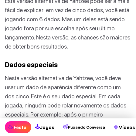
Esta versão alternativa de Yahtzee pode ser a mais
fácil de explicar: em vez de cinco dados, você está
jogando com 6 dados. Mas um deles está sendo
jogado fora por sua escolha após seu último
lançamento. Nesta versão, as chances são maiores
de obter bons resultados.
Dados especiais
Nesta versão alternativa de Yahtzee, você deve
usar um dado de aparência diferente como um
dos cinco. Este é o seu dado especial. Em cada
jogada, ninguém pode rolar novamente os dados
especiais. Por exemplo: após o primeiro
lançamento, você tem quatro ases, mas um cinco.
🕹
🥳
👋
🍿
Festa
Jogos
Vídeos
Puxando Conversa
Nesse caso, todos gostariam de lançar novamente