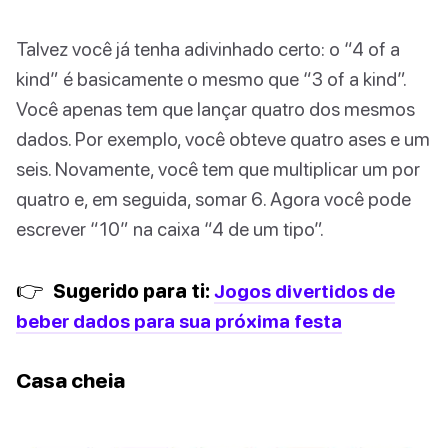
Talvez você já tenha adivinhado certo: o “4 of a
kind” é basicamente o mesmo que “3 of a kind”.
Você apenas tem que lançar quatro dos mesmos
dados. Por exemplo, você obteve quatro ases e um
seis. Novamente, você tem que multiplicar um por
quatro e, em seguida, somar 6. Agora você pode
escrever “10” na caixa “4 de um tipo”.
👉
Sugerido para ti:
Jogos divertidos de
beber dados para sua próxima festa
Casa cheia