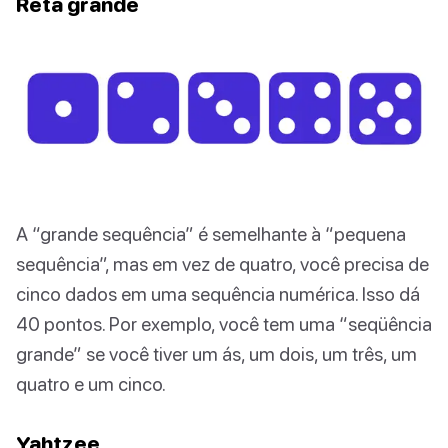
Reta grande
A “grande sequência” é semelhante à “pequena
sequência”, mas em vez de quatro, você precisa de
cinco dados em uma sequência numérica. Isso dá
40 pontos. Por exemplo, você tem uma “seqüência
grande” se você tiver um ás, um dois, um três, um
quatro e um cinco.
Yahtzee