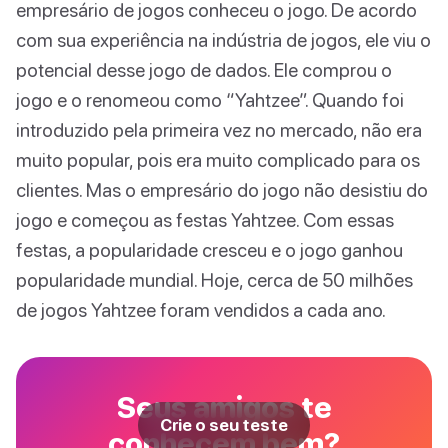
empresário de jogos conheceu o jogo. De acordo
com sua experiência na indústria de jogos, ele viu o
potencial desse jogo de dados. Ele comprou o
jogo e o renomeou como “Yahtzee”. Quando foi
introduzido pela primeira vez no mercado, não era
muito popular, pois era muito complicado para os
clientes. Mas o empresário do jogo não desistiu do
jogo e começou as festas Yahtzee. Com essas
festas, a popularidade cresceu e o jogo ganhou
popularidade mundial. Hoje, cerca de 50 milhões
de jogos Yahtzee foram vendidos a cada ano.
Seus amigos te
Crie o seu teste
conhecem bem?