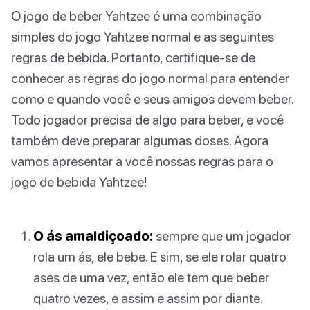
O jogo de beber Yahtzee é uma combinação
simples do jogo Yahtzee normal e as seguintes
regras de bebida. Portanto, certifique-se de
conhecer as regras do jogo normal para entender
como e quando você e seus amigos devem beber.
Todo jogador precisa de algo para beber, e você
também deve preparar algumas doses. Agora
vamos apresentar a você nossas regras para o
jogo de bebida Yahtzee!
O ás amaldiçoado:
sempre que um jogador
rola um ás, ele bebe. E sim, se ele rolar quatro
ases de uma vez, então ele tem que beber
quatro vezes, e assim e assim por diante.