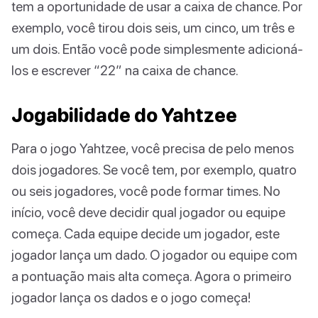
tem a oportunidade de usar a caixa de chance. Por
exemplo, você tirou dois seis, um cinco, um três e
um dois. Então você pode simplesmente adicioná-
los e escrever “22” na caixa de chance.
Jogabilidade do Yahtzee
Para o jogo Yahtzee, você precisa de pelo menos
dois jogadores. Se você tem, por exemplo, quatro
ou seis jogadores, você pode formar times. No
início, você deve decidir qual jogador ou equipe
começa. Cada equipe decide um jogador, este
jogador lança um dado. O jogador ou equipe com
a pontuação mais alta começa. Agora o primeiro
jogador lança os dados e o jogo começa!