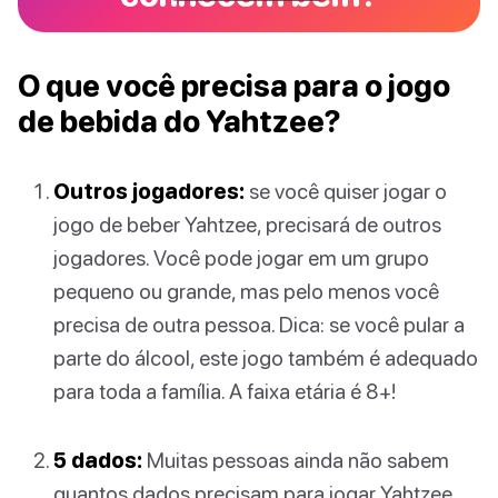
O que você precisa para o jogo
de bebida do Yahtzee?
Outros jogadores:
se você quiser jogar o
jogo de beber Yahtzee, precisará de outros
jogadores. Você pode jogar em um grupo
pequeno ou grande, mas pelo menos você
precisa de outra pessoa. Dica: se você pular a
parte do álcool, este jogo também é adequado
para toda a família. A faixa etária é 8+!
5 dados:
Muitas pessoas ainda não sabem
quantos dados precisam para jogar Yahtzee.