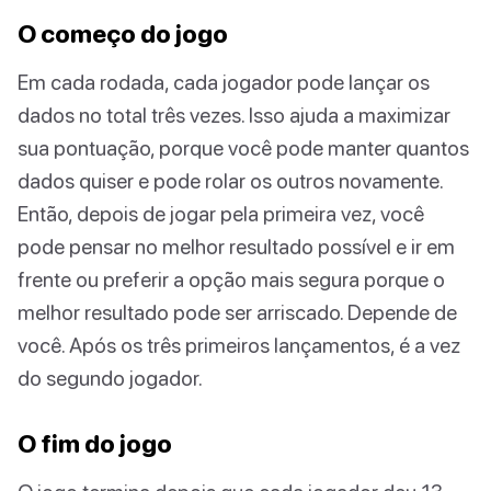
O começo do jogo
Em cada rodada, cada jogador pode lançar os
dados no total três vezes. Isso ajuda a maximizar
sua pontuação, porque você pode manter quantos
dados quiser e pode rolar os outros novamente.
Então, depois de jogar pela primeira vez, você
pode pensar no melhor resultado possível e ir em
frente ou preferir a opção mais segura porque o
melhor resultado pode ser arriscado. Depende de
você. Após os três primeiros lançamentos, é a vez
do segundo jogador.
O fim do jogo