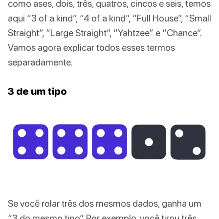
como ases, dois, três, quatros, cincos e seis, temos
aqui “3 of a kind”, “4 of a kind”, “Full House”, “Small
Straight”, “Large Straight”, “Yahtzee” e “Chance”.
Vamos agora explicar todos esses termos
separadamente.
3 de um tipo
Se você rolar três dos mesmos dados, ganha um
“3 do mesmo tipo”. Por exemplo, você tirou três