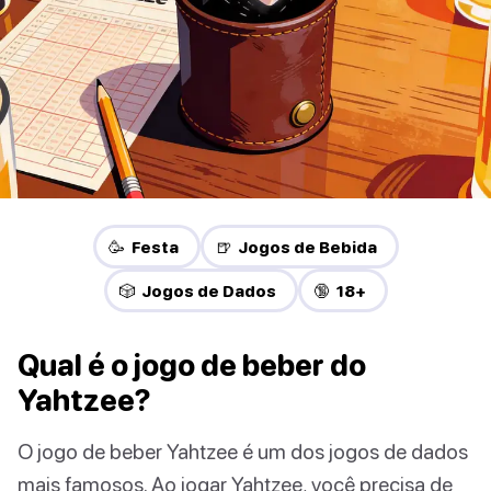
🥳 Festa
🍺 Jogos de Bebida
🎲 Jogos de Dados
🔞 18+
Qual é o jogo de beber do
Yahtzee?
O jogo de beber Yahtzee é um dos jogos de dados
mais famosos. Ao jogar Yahtzee, você precisa de