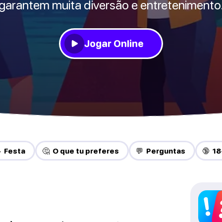
garantem muita diversão e entretenimento
Jogar Online
 Festa
🤔 O que tu preferes
💬 Perguntas
🔞 18