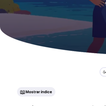

📖
Mostrar índice