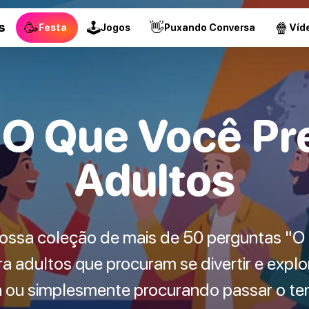
🥳
🕹
👋
🍿
s
Festa
Jogos
Puxando Conversa
Víd
O Que Você Pr
Adultos
Nossa coleção de mais de 50 perguntas "O 
ra adultos que procuram se divertir e explo
a ou simplesmente procurando passar o te