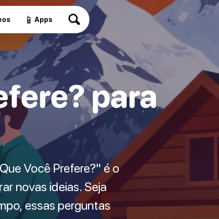
📱
eos
Apps
efere? para
Que Você Prefere?" é o
rar novas ideias. Seja
mpo, essas perguntas