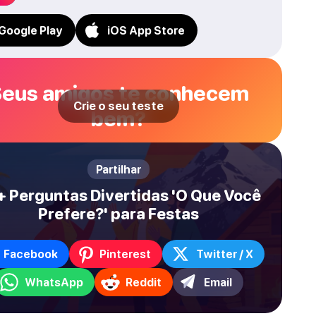
Google Play
iOS App Store
eus amigos te conhecem
Crie o seu teste
bem?
Partilhar
 Perguntas Divertidas 'O Que Você
Prefere?' para Festas
Facebook
Pinterest
Twitter / X
WhatsApp
Reddit
Email