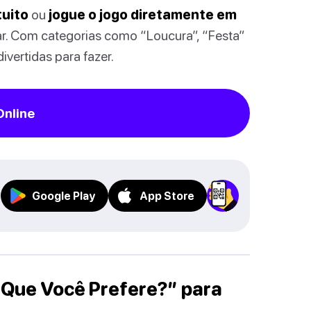
tuito
ou
jogue o jogo diretamente em
ar. Com categorias como “Loucura”, “Festa”
ivertidas para fazer.
Online
Google Play
App Store
Que Você Prefere?” para