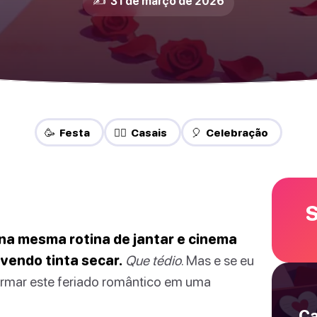
✍️ 31 de março de 2026
🥳 Festa
❤️‍🔥 Casais
🎈 Celebração
S
 na mesma rotina de jantar e cinema
vendo tinta secar.
Que tédio
. Mas e se eu
ormar este feriado romântico em uma
Ca