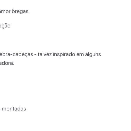
 amor bregas
oção
uebra-cabeças - talvez inspirado em alguns
adora.
do montadas