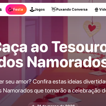
🥳
🕹
👋
🍿
s
Festa
Jogos
Puxando Conversa
Víd
Caça ao Tesouro
dos Namorado
r seu amor? Confira estas ideias divertida
os Namorados que tornarão a celebração de