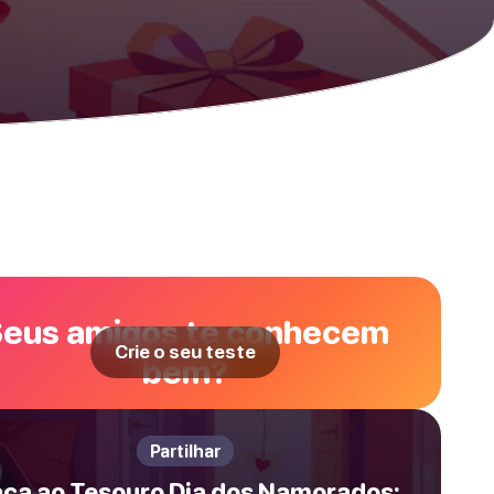
eus amigos te conhecem
Crie o seu teste
bem?
Partilhar
ça ao Tesouro Dia dos Namorados: