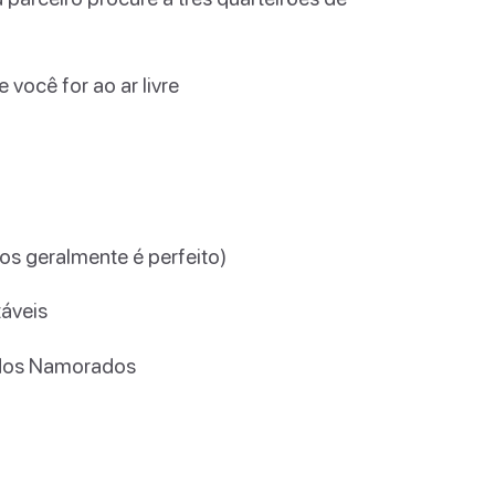
você for ao ar livre
s geralmente é perfeito)
táveis
 dos Namorados