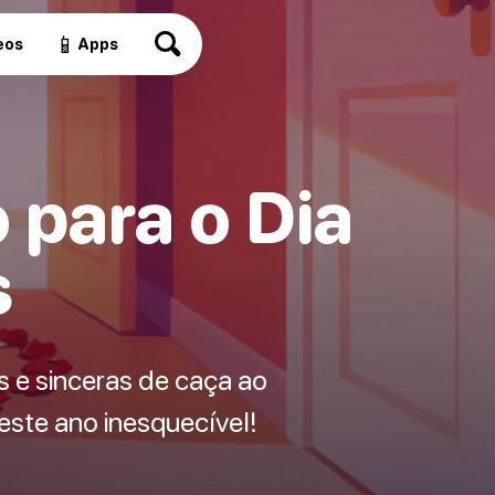
📱
eos
Apps
 para o Dia
s
s e sinceras de caça ao
ste ano inesquecível!