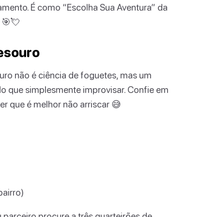
namento. É como “Escolha Sua Aventura” da
 🎯💘
esouro
uro não é ciência de foguetes, mas um
o que simplesmente improvisar. Confie em
ber que é melhor não arriscar 😅
bairro)
 parceiro procure a três quarteirões de