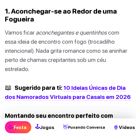
1. Aconchegar-se ao Redor de uma
Fogueira
Vamos ficar
aconchegantes e quentinhos
com
essa ideia de encontro com fogo (trocadilho
intencional). Nada grita romance como se aninhar
perto de chamas crepitantes sob um céu
estrelado.
📖
Sugerido para ti:
10 Ideias Únicas de Dia
dos Namorados Virtuais para Casais em 2026
Montando seu encontro perfeito com
fogueira:
🕹
🥳
👋
🍿
Festa
Jogos
Vídeos
Puxando Conversa