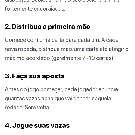
fortemente encorajadas.
2. Distribua a primeira mão
Comece com uma carta para cada um. A cada
nova rodada, distribua mais uma carta até atingir o
máximo acordado (geralmente 7–10 cartas).
3. Faça sua aposta
Antes do jogo começar, cada jogador anuncia
quantas vazas acha que vai ganhar naquela
rodada. Sem volta.
4. Jogue suas vazas