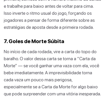
e trabalhe para baixo antes de voltar para cima.
Isso inverte o ritmo usual do jogo, forçando os
jogadores a pensar de forma diferente sobre as
estratégias de aposta desde a primeira rodada.
7. Goles de Morte Súbita
No início de cada rodada, vire a carta do topo do
baralho. O valor dessa carta se torna a “Carta da
Morte” — se você ganhar uma vaza com ela, você
bebe imediatamente. A imprevisibilidade torna
cada vaza um pouco mais perigosa,
especialmente se a Carta da Morte for algo baixo
que pode surpreender com uma vitória inesperada.