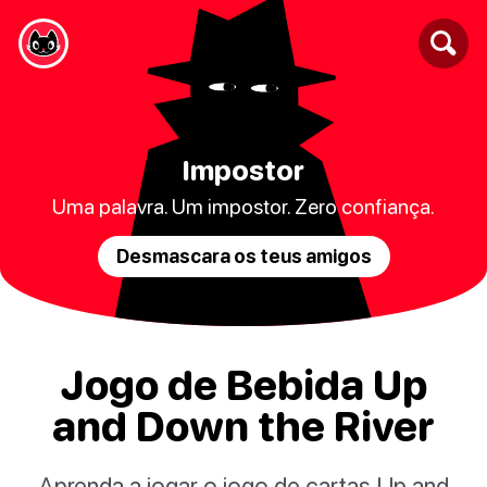
Impostor
Uma palavra. Um impostor. Zero confiança.
Desmascara os teus amigos
Jogo de Bebida Up
and Down the River
Aprenda a jogar o jogo de cartas Up and