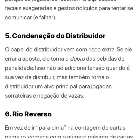
faciais exageradas e gestos ridículos para tentar se
comunicar (e falhar).
5. Condenação do Distribuidor
O papel do distribuidor vem com risco extra. Se ele
errar a aposta, ele toma o
dobro
das bebidas de
penalidade. Isso não só adiciona tensão quando é
sua vez de distribuir, mas também torna o
distribuidor um alvo principal para jogadas
sorrateiras e negação de vazas.
6. Rio Reverso
Em vez de ir “para cima” na contagem de cartas
primeiro, comece com o número máximo de cartas