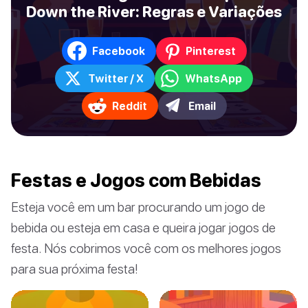
Down the River: Regras e Variações
Facebook
Pinterest
Twitter / X
WhatsApp
Reddit
Email
Festas e Jogos com Bebidas
Esteja você em um bar procurando um jogo de
bebida ou esteja em casa e queira jogar jogos de
festa. Nós cobrimos você com os melhores jogos
para sua próxima festa!