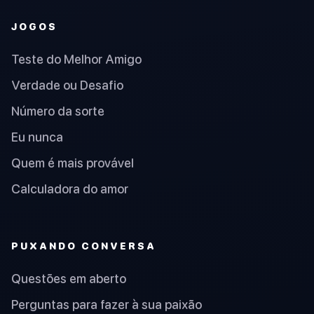
JOGOS
Teste do Melhor Amigo
Verdade ou Desafio
Número da sorte
Eu nunca
Quem é mais provável
Calculadora do amor
PUXANDO CONVERSA
Questões em aberto
Perguntas para fazer à sua paixão