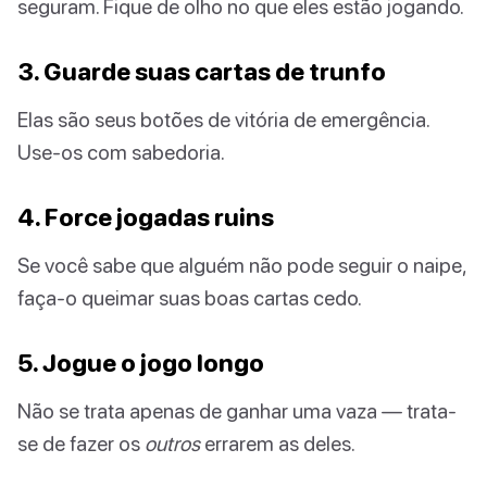
seguram. Fique de olho no que eles estão jogando.
3. Guarde suas cartas de trunfo
Elas são seus botões de vitória de emergência.
Use-os com sabedoria.
4. Force jogadas ruins
Se você sabe que alguém não pode seguir o naipe,
faça-o queimar suas boas cartas cedo.
5. Jogue o jogo longo
Não se trata apenas de ganhar uma vaza — trata-
se de fazer os
outros
errarem as deles.