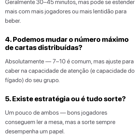
Geralmente 30–45 minutos, mas pode se estender
mais com mais jogadores ou mais lentidão para
beber.
4. Podemos mudar o número máximo
de cartas distribuídas?
Absolutamente — 7–10 é comum, mas ajuste para
caber na capacidade de atenção (e capacidade do
fígado) do seu grupo.
5. Existe estratégia ou é tudo sorte?
Um pouco de ambos — bons jogadores
conseguem ler a mesa, mas a sorte sempre
desempenha um papel.