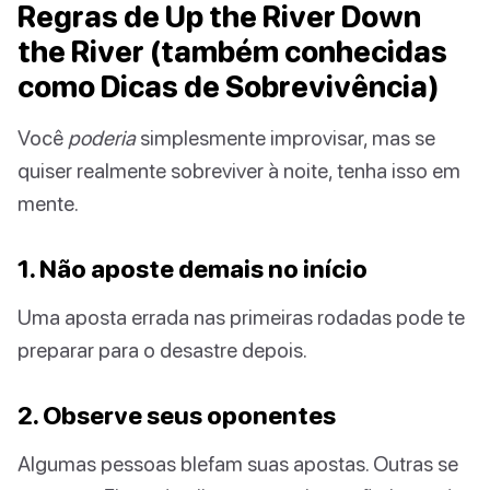
Regras de Up the River Down
the River (também conhecidas
como Dicas de Sobrevivência)
Você
poderia
simplesmente improvisar, mas se
quiser realmente sobreviver à noite, tenha isso em
mente.
1. Não aposte demais no início
Uma aposta errada nas primeiras rodadas pode te
preparar para o desastre depois.
2. Observe seus oponentes
Algumas pessoas blefam suas apostas. Outras se