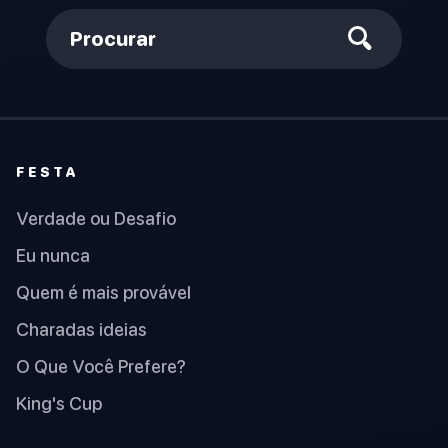
Procurar
FESTA
Verdade ou Desafio
Eu nunca
Quem é mais provável
Charadas ideias
O Que Você Prefere?
King's Cup