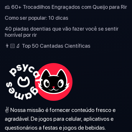
🧀 60+ Trocadilhos Engraçados com Queijo para Rir
Como ser popular: 10 dicas
40 piadas doentias que vão fazer você se sentir
horrível por rir
👨🏻‍🔬 Top 50 Cantadas Científicas
✌️ Nossa missão é fornecer conteúdo fresco e
agradável. De jogos para celular, aplicativos e
questionários a festas e jogos de bebidas.