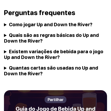
Perguntas frequentes
Como jogar Up and Down the River?
Quais são as regras básicas do Up and
Down the River?
Existem variações de bebida para o jogo
Up and Down the River?
Quantas cartas são usadas no Up and
Down the River?
Partilhar
Guia do Jogo de Bebida Up and