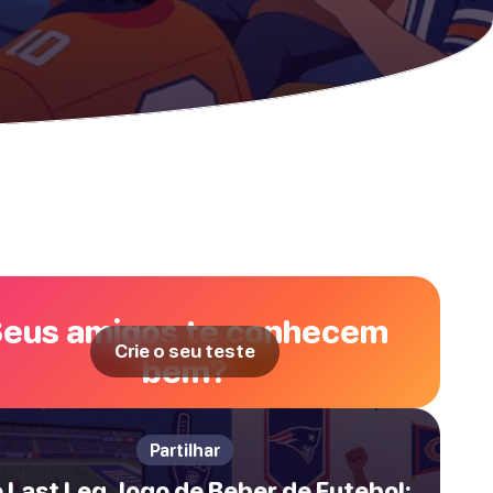
eus amigos te conhecem
Crie o seu teste
bem?
Partilhar
 Last Leg Jogo de Beber de Futebol: