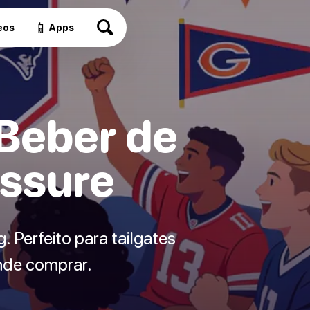
📱
eos
Apps
 Beber de
essure
 Perfeito para tailgates
onde comprar.