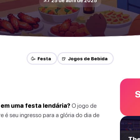
✍️ 25 de abril de 2025
🥳 Festa
🍺 Jogos de Bebida
S
 em uma festa lendária?
O jogo de
 é seu ingresso para a glória do dia de
The