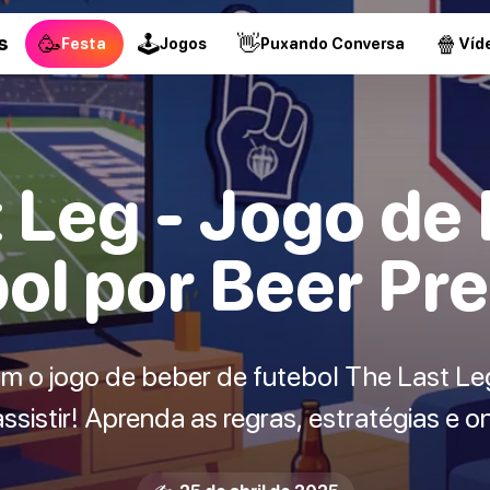
🥳
🕹
👋
🍿
s
Festa
Jogos
Puxando Conversa
Víd
 Leg - Jogo de
ol por Beer Pr
om o jogo de beber de futebol The Last Leg.
assistir! Aprenda as regras, estratégias e 