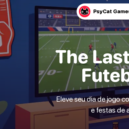
PsyCat Game
The Last
Futeb
Eleve seu dia de jogo c
e festas de 