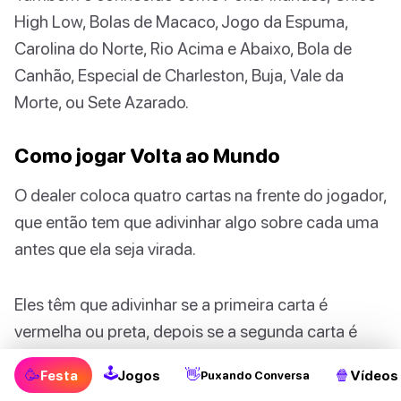
High Low, Bolas de Macaco, Jogo da Espuma,
Carolina do Norte, Rio Acima e Abaixo, Bola de
Canhão, Especial de Charleston, Buja, Vale da
Morte, ou Sete Azarado.
Como jogar Volta ao Mundo
O dealer coloca quatro cartas na frente do jogador,
que então tem que adivinhar algo sobre cada uma
antes que ela seja virada.
Eles têm que adivinhar se a primeira carta é
vermelha ou preta, depois se a segunda carta é
maior ou menor que a primeira, depois se a terceira
🕹
🥳
👋
🍿
Festa
Jogos
Vídeos
Puxando Conversa
carta está entre as duas primeiras cartas ou não, e