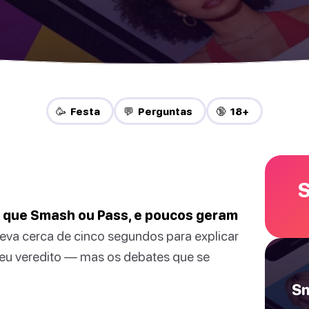
🥳 Festa
💬 Perguntas
🔞 18+
S
s que Smash ou Pass, e poucos geram
eva cerca de cinco segundos para explicar
 seu veredito — mas os debates que se
Sm