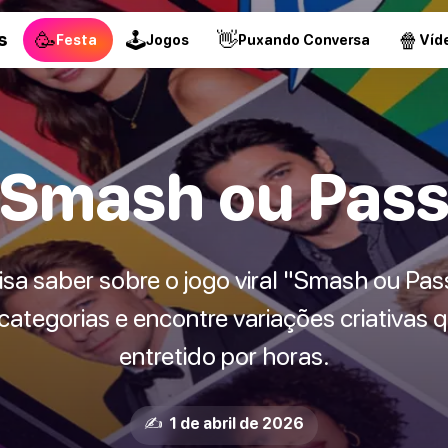
🥳
🕹
👋
🍿
s
Festa
Jogos
Puxando Conversa
Víd
Smash ou Pas
sa saber sobre o jogo viral "Smash ou Pas
ategorias e encontre variações criativas
entretido por horas.
✍️ 1 de abril de 2026