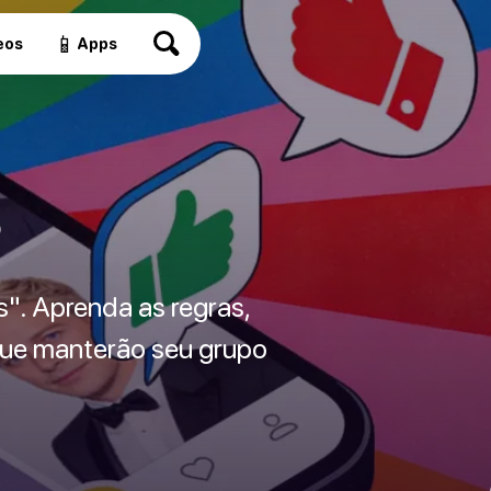
📱
eos
Apps
s
s". Aprenda as regras,
 que manterão seu grupo