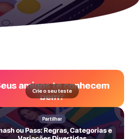
eus amigos te conhecem
Crie o seu teste
bem?
Partilhar
ash ou Pass: Regras, Categorias e
Variações Divertidas