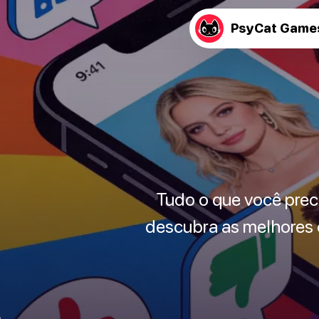
PsyCat Game
Tudo o que você preci
descubra as melhores c