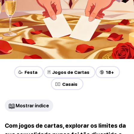
🥳 Festa
🃏 Jogos de Cartas
🔞 18+
❤️‍🔥 Casais
📖
Mostrar índice
Com jogos de cartas, explorar os limites da