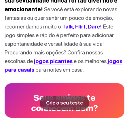
sua sexualidade nunca foi tão divertido e
emocionante!
Se você está explorando novas
fantasias ou quer sentir um pouco de emoção,
recomendamos muito o
Talk, Flirt, Dare!
Este
jogo simples e rápido é perfeito para adicionar
espontaneidade e versatilidade à sua vida!
Procurando mais opções? Confira nossas
escolhas de
jogos picantes
e os melhores
jogos
para casais
para noites em casa.
Seus amigos te
Crie o seu teste
conhecem bem?