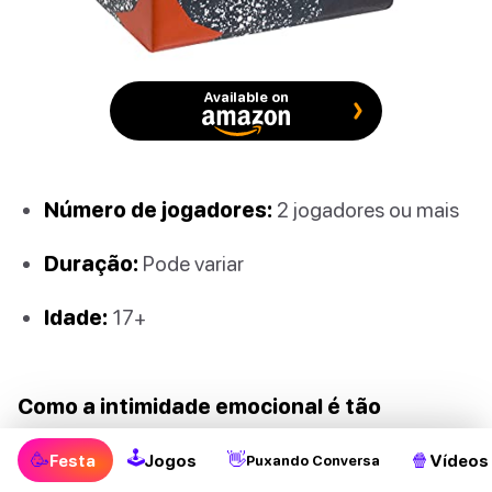
Available on
Número de jogadores:
2 jogadores ou mais
Duração:
Pode variar
Idade:
17+
Como a intimidade emocional é tão
importante quanto a intimidade física, Love
🕹
🥳
👋
🍿
Festa
Jogos
Vídeos
Puxando Conversa
Lingual é uma de nossas principais