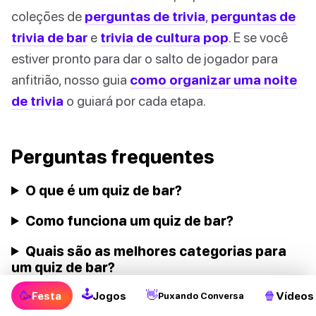
coleções de
perguntas de trivia
,
perguntas de
trivia de bar
e
trivia de cultura pop
. E se você
estiver pronto para dar o salto de jogador para
anfitrião, nosso guia
como organizar uma noite
de trivia
o guiará por cada etapa.
Perguntas frequentes
O que é um quiz de bar?
Como funciona um quiz de bar?
Quais são as melhores categorias para
um quiz de bar?
🕹
🥳
👋
🍿
Como organizar um quiz de bar em casa?
Festa
Jogos
Vídeos
Puxando Conversa