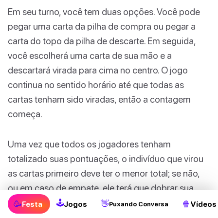
Em seu turno, você tem duas opções. Você pode
pegar uma carta da pilha de compra ou pegar a
carta do topo da pilha de descarte. Em seguida,
você escolherá uma carta de sua mão e a
descartará virada para cima no centro. O jogo
continua no sentido horário até que todas as
cartas tenham sido viradas, então a contagem
começa.
Uma vez que todos os jogadores tenham
totalizado suas pontuações, o indivíduo que virou
as cartas primeiro deve ter o menor total; se não,
ou em caso de empate, ele terá que dobrar sua
pontuação. Se um jogador atingir uma pontuação
🕹
🥳
👋
🍿
Festa
Jogos
Vídeos
Puxando Conversa
de 100, o jogo termina, e quem tiver a menor