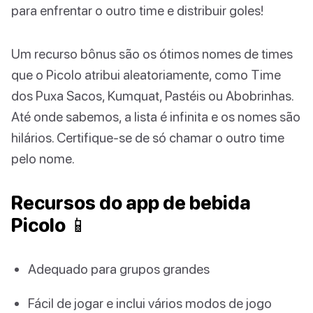
para enfrentar o outro time e distribuir goles!
Um recurso bônus são os ótimos nomes de times
que o Picolo atribui aleatoriamente, como Time
dos Puxa Sacos, Kumquat, Pastéis ou Abobrinhas.
Até onde sabemos, a lista é infinita e os nomes são
hilários. Certifique-se de só chamar o outro time
pelo nome.
Recursos do app de bebida
Picolo 📱
Adequado para grupos grandes
Fácil de jogar e inclui vários modos de jogo