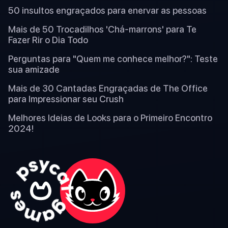
50 insultos engraçados para enervar as pessoas
Mais de 50 Trocadilhos 'Chá-marrons' para Te
Fazer Rir o Dia Todo
Perguntas para "Quem me conhece melhor?": Teste
sua amizade
Mais de 30 Cantadas Engraçadas de The Office
para Impressionar seu Crush
Melhores Ideias de Looks para o Primeiro Encontro
2024!