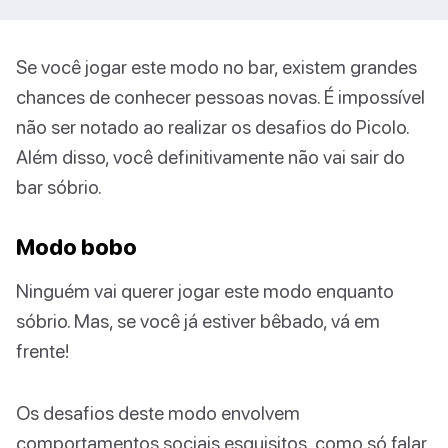
Se você jogar este modo no bar, existem grandes
chances de conhecer pessoas novas. É impossível
não ser notado ao realizar os desafios do Picolo.
Além disso, você definitivamente não vai sair do
bar sóbrio.
Modo bobo
Ninguém vai querer jogar este modo enquanto
sóbrio. Mas, se você já estiver bêbado, vá em
frente!
Os desafios deste modo envolvem
comportamentos sociais esquisitos, como só falar