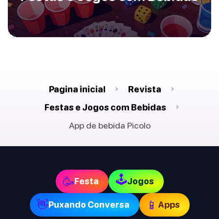
Pagina inicial
Revista
Festas e Jogos com Bebidas
App de bebida Picolo
🕹
🥳
Festa
Jogos
👋
📱
Puxando Conversa
Apps