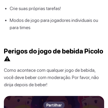
Crie suas próprias tarefas!
Modos de jogo para jogadores individuais ou
para times
Perigos do jogo de bebida Picolo
⚠️
Como acontece com qualquer jogo de bebida,
você deve beber com moderação. Por favor, não
dirija depois de beber!
Partilhar