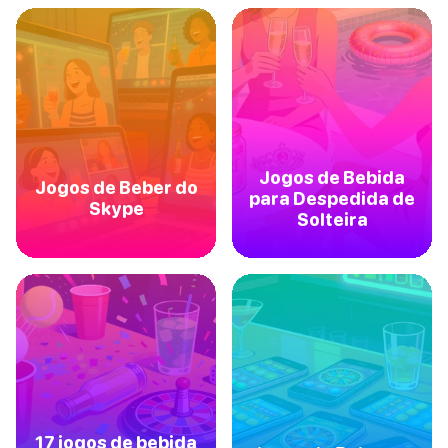
Jogos de Bebida
Jogos de Beber do
para Despedida de
Skype
Solteira
17 jogos de bebida