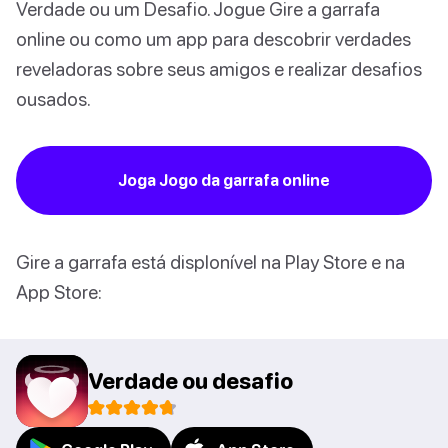
Verdade ou um Desafio. Jogue Gire a garrafa
online ou como um app para descobrir verdades
reveladoras sobre seus amigos e realizar desafios
ousados.
Joga Jogo da garrafa online
Gire a garrafa está displonível na Play Store e na
App Store:
Verdade ou desafio