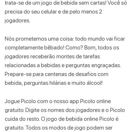
trata-se de um jogo de bebida sem cartas! Você só
precisa do seu celular e de pelo menos 2
jogadores.
Nós prometemos uma coisa: todo mundo vai ficar
completamente bêbado! Como? Bom, todos os
jogadores receberão montes de tarefas
relacionadas a bebidas e perguntas engraçadas.
Prepare-se para centenas de desafios com
bebida, perguntas hilárias e muito álcool!
Jogue Picolo com o nosso app Picolo online
gratuito. Digite os nomes dos jogadores e o Picolo
cuida do resto. O jogo de bebida online Picolo é
gratuito. Todos os modos de jogo podem ser