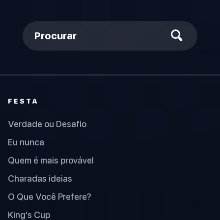
Procurar
FESTA
Verdade ou Desafio
Eu nunca
Quem é mais provável
Charadas ideias
O Que Você Prefere?
King's Cup