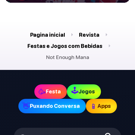
Pagina inicial
Revista
Festas e Jogos com Bebidas
Not Enough Mana
🕹
🥳
Festa
Jogos
👋
📱
Puxando Conversa
Apps