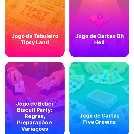
Jogo de Tabuleiro
Jogo de Cartas Oh
Tipsy Land
Hell
Jogo de Beber
Biscuit Party:
Jogo de Cartas
Regras,
Five Crowns
Preparação e
Variações