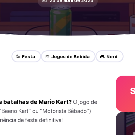
✍️ 25 de abril de 2025
🥳 Festa
🍺 Jogos de Bebida
🎮 Nerd
S
s batalhas de Mario Kart?
O jogo de
“Beerio Kart” ou “Motorista Bêbado”)
ência de festa definitiva!
J