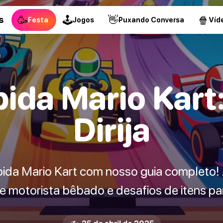
🥳
🕹
👋
🍿
s
Festa
Jogos
Puxando Conversa
Víd
ida Mario Kart
Dirija
ida Mario Kart com nosso guia completo!
de motorista bêbado e desafios de itens par