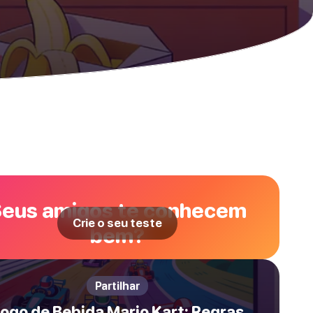
eus amigos te conhecem
Crie o seu teste
bem?
Partilhar
ogo de Bebida Mario Kart: Regras