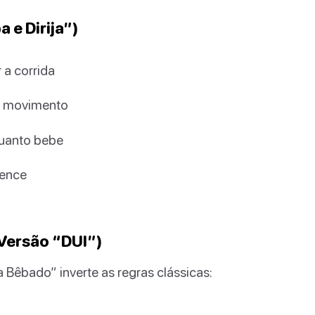
 e Dirija”)
 a corrida
m movimento
quanto bebe
vence
 Versão “DUI”)
 Bêbado” inverte as regras clássicas: