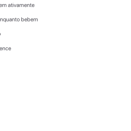
gem ativamente
 enquanto bebem
o
vence