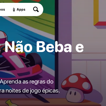
📱
eos
Apps
: Não Beba e
 Aprenda as regras do
a noites de jogo épicas.