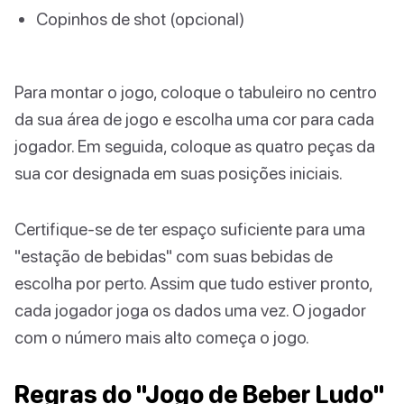
Copinhos de shot (opcional)
Para montar o jogo, coloque o tabuleiro no centro
da sua área de jogo e escolha uma cor para cada
jogador. Em seguida, coloque as quatro peças da
sua cor designada em suas posições iniciais.
Certifique-se de ter espaço suficiente para uma
"estação de bebidas" com suas bebidas de
escolha por perto. Assim que tudo estiver pronto,
cada jogador joga os dados uma vez. O jogador
com o número mais alto começa o jogo.
Regras do "Jogo de Beber Ludo"