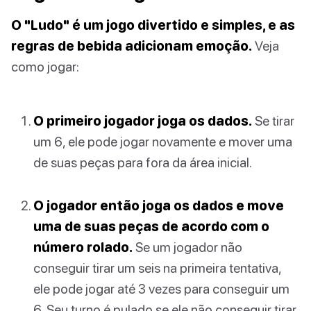
O "Ludo" é um jogo divertido e simples, e as
regras de bebida adicionam emoção.
Veja
como jogar:
O primeiro jogador joga os dados.
Se tirar
um 6, ele pode jogar novamente e mover uma
de suas peças para fora da área inicial.
O jogador então joga os dados e move
uma de suas peças de acordo com o
número rolado.
Se um jogador não
conseguir tirar um seis na primeira tentativa,
ele pode jogar até 3 vezes para conseguir um
6. Seu turno é pulado se ele não conseguir tirar