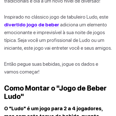
tradicionais e olá a um novo nível de diversão!
Inspirado no clássico jogo de tabuleiro Ludo, este
divertido jogo de beber
adiciona um elemento
emocionante e imprevisível à sua noite de jogos
típica. Seja você um profissional de Ludo ou um
iniciante, este jogo vai entreter você e seus amigos.
Então pegue suas bebidas, jogue os dados e
vamos começar!
Como Montar o "Jogo de Beber
Ludo"
O "Ludo" é um jogo para 2 a 4 jogadores,