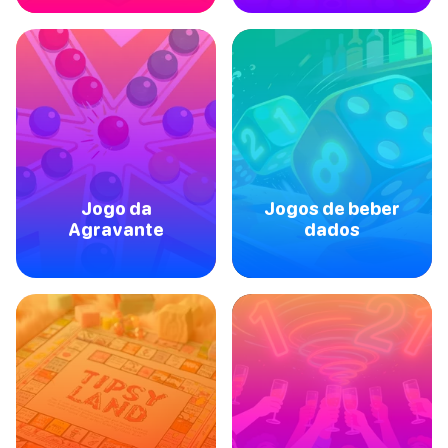
Jogo da
Jogos de beber
Agravante
dados