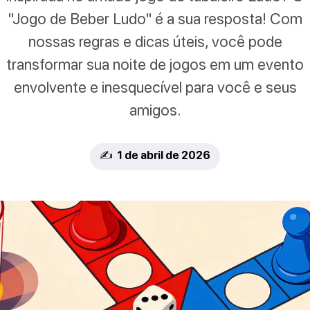
"Jogo de Beber Ludo" é a sua resposta! Com
nossas regras e dicas úteis, você pode
transformar sua noite de jogos em um evento
envolvente e inesquecível para você e seus
amigos.
✍️ 1 de abril de 2026