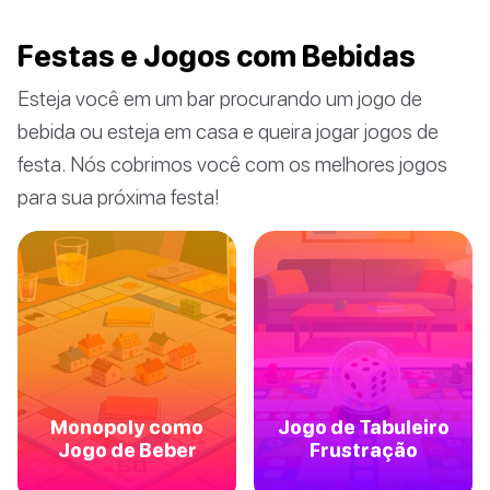
Festas e Jogos com Bebidas
Esteja você em um bar procurando um jogo de
bebida ou esteja em casa e queira jogar jogos de
festa. Nós cobrimos você com os melhores jogos
para sua próxima festa!
Monopoly como
Jogo de Tabuleiro
Jogo de Beber
Frustração