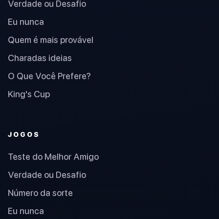
Verdade ou Desafio
Eu nunca
Quem é mais provável
Charadas ideias
O Que Você Prefere?
King's Cup
JOGOS
Teste do Melhor Amigo
Verdade ou Desafio
Número da sorte
Eu nunca