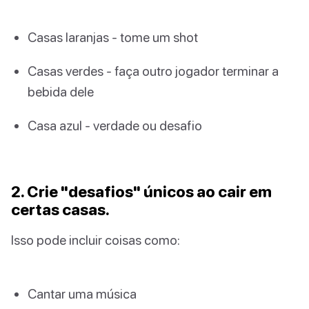
Casas laranjas - tome um shot
Casas verdes - faça outro jogador terminar a
bebida dele
Casa azul - verdade ou desafio
2. Crie "desafios" únicos ao cair em
certas casas.
Isso pode incluir coisas como:
Cantar uma música