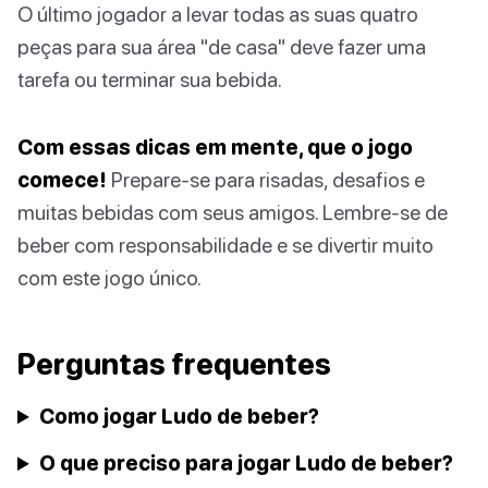
O último jogador a levar todas as suas quatro
peças para sua área "de casa" deve fazer uma
tarefa ou terminar sua bebida.
Com essas dicas em mente, que o jogo
comece!
Prepare-se para risadas, desafios e
muitas bebidas com seus amigos. Lembre-se de
beber com responsabilidade e se divertir muito
com este jogo único.
Perguntas frequentes
Como jogar Ludo de beber?
O que preciso para jogar Ludo de beber?