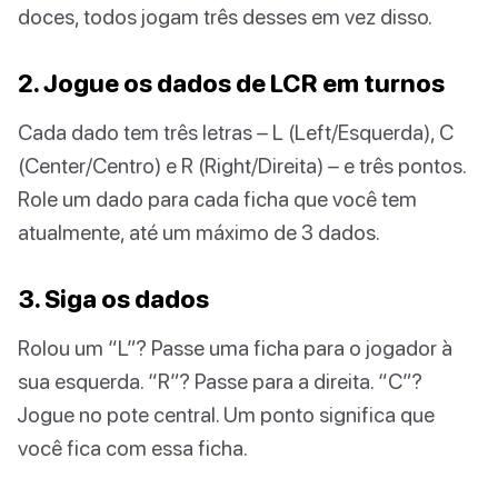
doces, todos jogam três desses em vez disso.
2. Jogue os dados de LCR em turnos
Cada dado tem três letras – L (Left/Esquerda), C
(Center/Centro) e R (Right/Direita) – e três pontos.
Role um dado para cada ficha que você tem
atualmente, até um máximo de 3 dados.
3. Siga os dados
Rolou um “L”? Passe uma ficha para o jogador à
sua esquerda. “R”? Passe para a direita. “C”?
Jogue no pote central. Um ponto significa que
você fica com essa ficha.