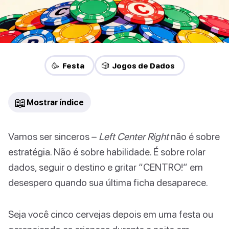
🥳 Festa
🎲 Jogos de Dados
📖
Mostrar índice
Vamos ser sinceros –
Left Center Right
não é sobre
estratégia. Não é sobre habilidade. É sobre rolar
dados, seguir o destino e gritar “CENTRO!” em
desespero quando sua última ficha desaparece.
Seja você cinco cervejas depois em uma festa ou