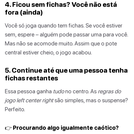
4. Ficou sem fichas? Você não está
fora (ainda)
Você só joga quando tem fichas. Se você estiver
sem, espere – alguém pode passar uma para você.
Mas não se acomode muito. Assim que o pote
central estiver cheio, o jogo acabou.
5. Continue até que uma pessoa tenha
fichas restantes
Essa pessoa ganha
tudo
no centro. As
regras do
jogo left center right
são simples, mas o suspense?
Perfeito.
👉 Procurando algo igualmente caótico?