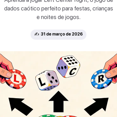
dados caótico perfeito para festas, crianças
e noites de jogos.
✍️ 31 de março de 2026