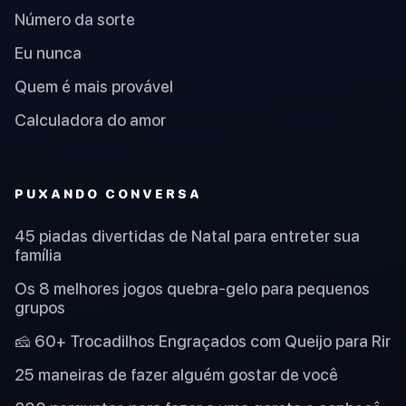
Número da sorte
Eu nunca
Quem é mais provável
Calculadora do amor
PUXANDO CONVERSA
45 piadas divertidas de Natal para entreter sua
família
Os 8 melhores jogos quebra-gelo para pequenos
grupos
🧀 60+ Trocadilhos Engraçados com Queijo para Rir
25 maneiras de fazer alguém gostar de você