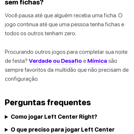
sem fichas?
Você pausa até que alguém receba uma ficha. O
jogo continua até que uma pessoa tenha fichas e
todos os outros tenham zero.
Procurando outros jogos para completar sua noite
de festa?
Verdade ou Desafio
e
Mímica
são
sempre favoritos da multidão que não precisam de
configuração.
Perguntas frequentes
Como jogar Left Center Right?
O que preciso para jogar Left Center