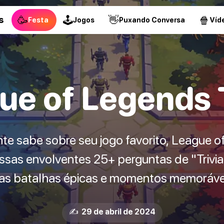
🥳
🕹
👋
🍿
s
Festa
Jogos
Puxando Conversa
Víd
ue of Legends T
te sabe sobre seu jogo favorito, League o
as envolventes 25+ perguntas de "Trivia"
 as batalhas épicas e momentos memorávei
✍️ 29 de abril de 2024