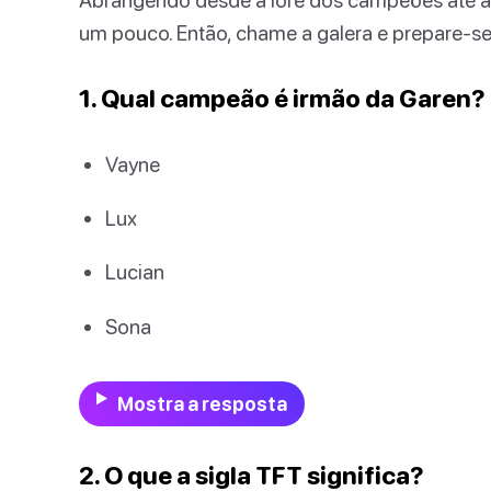
um pouco. Então, chame a galera e prepare-s
1. Qual campeão é irmão da Garen?
Vayne
Lux
Lucian
Sona
Mostra a resposta
2. O que a sigla TFT significa?