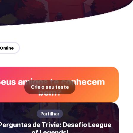
 Online
eus amigos te conhecem
Crie o seu teste
bem?
Partilhar
Perguntas de Trivia: Desafio League
of Legends!