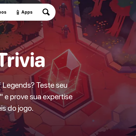
📱
eos
Apps
rivia
f Legends? Teste seu
 e prove sua expertise
s do jogo.