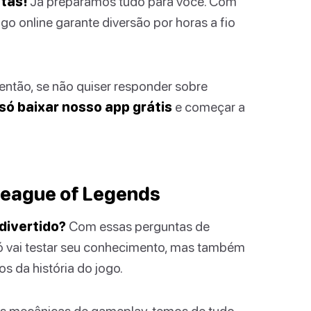
tas!
Já preparamos tudo para você. Com
go online garante diversão por horas a fio
então, se não quiser responder sobre
 só baixar nosso app grátis
e começar a
 League of Legends
divertido?
Com essas perguntas de
só vai testar seu conhecimento, mas também
s da história do jogo.
s mecânicas de gameplay, temos de tudo