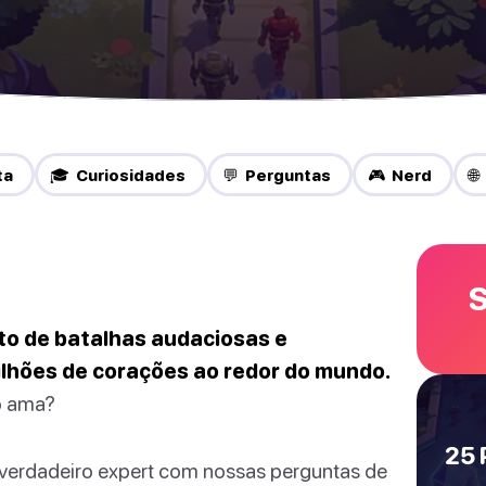
ta
🎓 Curiosidades
💬 Perguntas
🎮 Nerd
🌐
S
to de batalhas audaciosas e
lhões de corações ao redor do mundo.
o ama?
25 
verdadeiro expert com nossas perguntas de