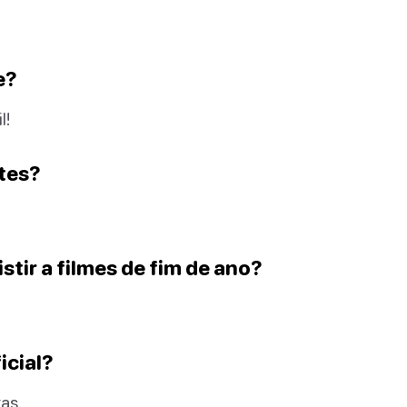
e?
l!
ntes?
stir a filmes de fim de ano?
icial?
as.