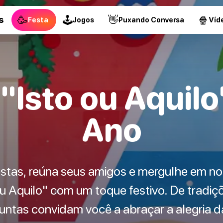
🥳
🕹
👋
🍿
s
Festa
Jogos
Puxando Conversa
Víd
"Isto ou Aquilo
Ano
stas, reúna seus amigos e mergulhe em no
u Aquilo" com um toque festivo. De tradiç
guntas convidam você a abraçar a alegria d