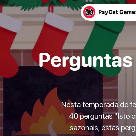
PsyCat Game
Perguntas 
Nesta temporada de fe
40 perguntas "Isto o
sazonais, estas per