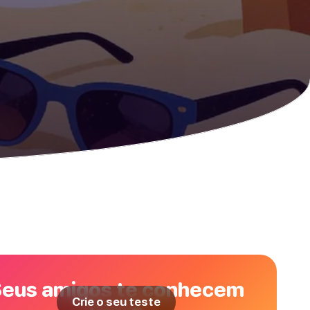
eus amigos te conhecem
Crie o seu teste