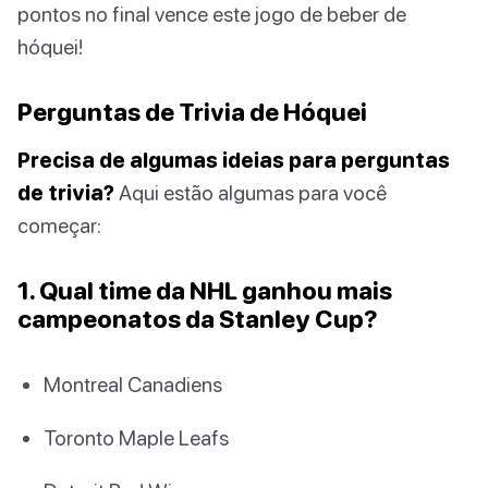
pontos no final vence este jogo de beber de
hóquei!
Perguntas de Trivia de Hóquei
Precisa de algumas ideias para perguntas
de trivia?
Aqui estão algumas para você
começar:
1. Qual time da NHL ganhou mais
campeonatos da Stanley Cup?
Montreal Canadiens
Toronto Maple Leafs