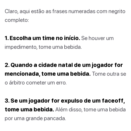
Claro, aqui estão as frases numeradas com negrito
completo:
1. Escolha um time no início.
Se houver um
impedimento, tome uma bebida.
2. Quando a cidade natal de um jogador for
mencionada, tome uma bebida.
Tome outra se
o árbitro cometer um erro.
3. Se um jogador for expulso de um faceoff,
tome uma bebida.
Além disso, tome uma bebida
por uma grande pancada.