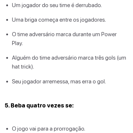
Um jogador do seu time é derrubado.
Uma briga começa entre os jogadores.
O time adversário marca durante um Power
Play.
Alguém do time adversário marca três gols (um
hat trick).
Seu jogador arremessa, mas erra o gol.
5. Beba quatro vezes se:
O jogo vai para a prorrogação.