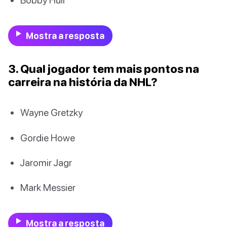
Mostra a resposta
3. Qual jogador tem mais pontos na
carreira na história da NHL?
Wayne Gretzky
Gordie Howe
Jaromir Jagr
Mark Messier
Mostra a resposta