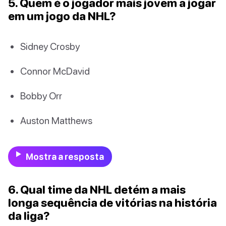
5. Quem é o jogador mais jovem a jogar
em um jogo da NHL?
Sidney Crosby
Connor McDavid
Bobby Orr
Auston Matthews
Mostra a resposta
6. Qual time da NHL detém a mais
longa sequência de vitórias na história
da liga?