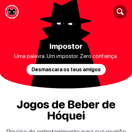
Impostor
Uma palavra. Um impostor. Zero confiança.
Desmascara os teus amigos
Jogos de Beber de
Hóquei
Precisa de entretenimento para sua reunião