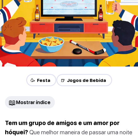
🥳 Festa
🍺 Jogos de Bebida
📖
Mostrar índice
Tem um grupo de amigos e um amor por
hóquei?
Que melhor maneira de passar uma noite