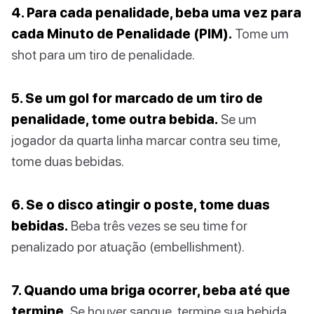
4. Para cada penalidade, beba uma vez para
cada Minuto de Penalidade (PIM).
Tome um
shot para um tiro de penalidade.
5. Se um gol for marcado de um tiro de
penalidade, tome outra bebida.
Se um
jogador da quarta linha marcar contra seu time,
tome duas bebidas.
6. Se o disco atingir o poste, tome duas
bebidas.
Beba três vezes se seu time for
penalizado por atuação (embellishment).
7. Quando uma briga ocorrer, beba até que
termine.
Se houver sangue, termine sua bebida.