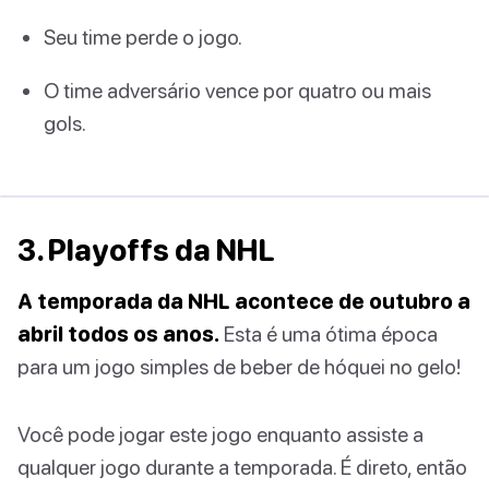
Seu time perde o jogo.
O time adversário vence por quatro ou mais
gols.
3. Playoffs da NHL
A temporada da NHL acontece de outubro a
abril todos os anos.
Esta é uma ótima época
para um jogo simples de beber de hóquei no gelo!
Você pode jogar este jogo enquanto assiste a
qualquer jogo durante a temporada. É direto, então