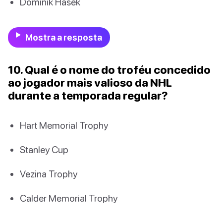
Dominik Hasek
Mostra a resposta
10. Qual é o nome do troféu concedido
ao jogador mais valioso da NHL
durante a temporada regular?
Hart Memorial Trophy
Stanley Cup
Vezina Trophy
Calder Memorial Trophy