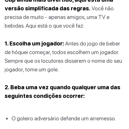
versão simplificada das regras.
Você não
precisa de muito - apenas amigos, uma TV e
bebidas. Aqui está o que você faz:
1. Escolha um jogador:
Antes do jogo de beber
de hóquei começar, todos escolhem um jogador.
Sempre que os locutores disserem o nome do seu
jogador, tome um gole.
2. Beba uma vez quando qualquer uma das
seguintes condições ocorrer:
O goleiro adversário defende um arremesso.