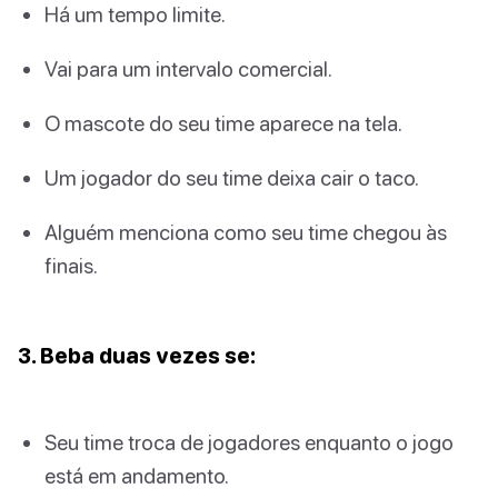
Há um tempo limite.
Vai para um intervalo comercial.
O mascote do seu time aparece na tela.
Um jogador do seu time deixa cair o taco.
Alguém menciona como seu time chegou às
finais.
3. Beba duas vezes se:
Seu time troca de jogadores enquanto o jogo
está em andamento.