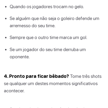
Quando os jogadores trocam no gelo.
Se alguém que não seja o goleiro defende um
arremesso do seu time.
Sempre que o outro time marca um gol.
Se um jogador do seu time derruba um
oponente.
4. Pronto para ficar bêbado?
Tome três shots
se qualquer um destes momentos significativos
acontecer.