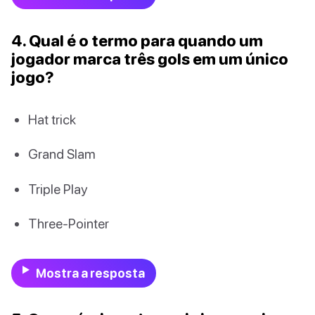
4. Qual é o termo para quando um
jogador marca três gols em um único
jogo?
Hat trick
Grand Slam
Triple Play
Three-Pointer
Mostra a resposta