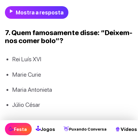
Mostra a resposta
7. Quem famosamente disse: “Deixem-
nos comer bolo”?
Rei Luís XVI
Marie Curie
Maria Antonieta
Júlio César
Mostra a resposta
🕹
🥳
👋
🍿
Festa
Jogos
Vídeos
Puxando Conversa