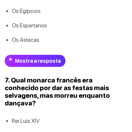
Os Egípcios
Os Espartanos
Os Astecas
Mostra a resposta
7. Qual monarca francês era
conhecido por dar as festas mais
selvagens, mas morreu enquanto
dançava?
Rei Luís XIV