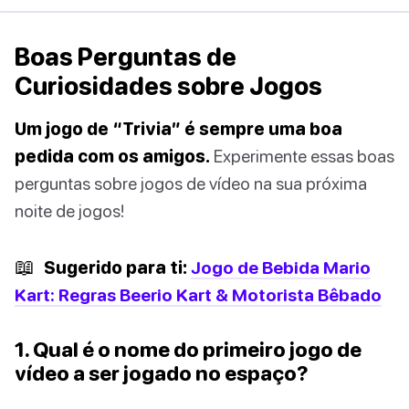
Boas Perguntas de
Curiosidades sobre Jogos
Um jogo de “Trivia” é sempre uma boa
pedida com os amigos.
Experimente essas boas
perguntas sobre jogos de vídeo na sua próxima
noite de jogos!
📖
Sugerido para ti:
Jogo de Bebida Mario
Kart: Regras Beerio Kart & Motorista Bêbado
1. Qual é o nome do primeiro jogo de
vídeo a ser jogado no espaço?