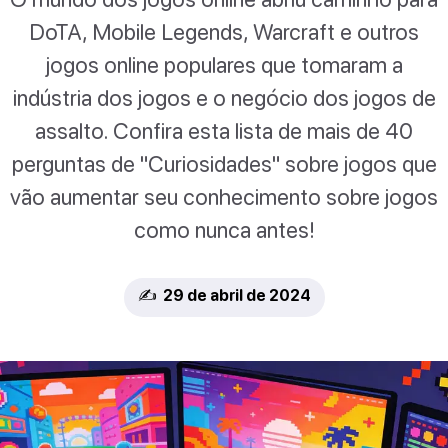
DoTA, Mobile Legends, Warcraft e outros
jogos online populares que tomaram a
indústria dos jogos e o negócio dos jogos de
assalto. Confira esta lista de mais de 40
perguntas de "Curiosidades" sobre jogos que
vão aumentar seu conhecimento sobre jogos
como nunca antes!
✍️ 29 de abril de 2024