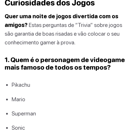
Curiosidades dos Jogos
Quer uma noite de jogos divertida com os
amigos?
Estas perguntas de “Trivia” sobre jogos
são garantia de boas risadas e vão colocar o seu
conhecimento gamer à prova.
1. Quem é o personagem de videogame
mais famoso de todos os tempos?
Pikachu
Mario
Superman
Sonic