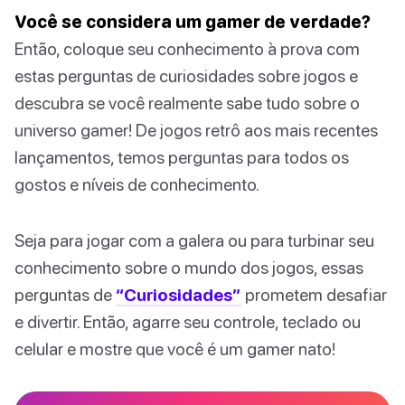
Você se considera um gamer de verdade?
Então, coloque seu conhecimento à prova com
estas perguntas de curiosidades sobre jogos e
descubra se você realmente sabe tudo sobre o
universo gamer! De jogos retrô aos mais recentes
lançamentos, temos perguntas para todos os
gostos e níveis de conhecimento.
Seja para jogar com a galera ou para turbinar seu
conhecimento sobre o mundo dos jogos, essas
perguntas de
“Curiosidades”
prometem desafiar
e divertir. Então, agarre seu controle, teclado ou
celular e mostre que você é um gamer nato!