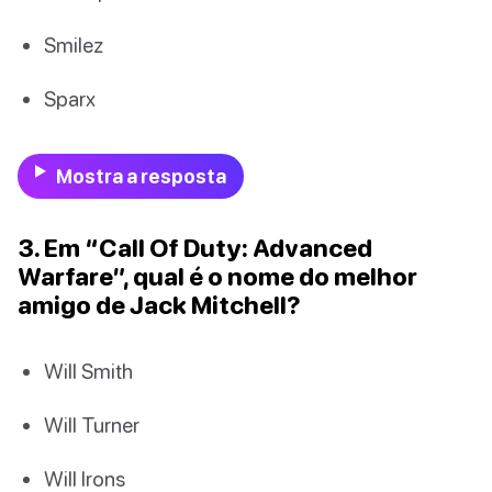
Smilez
Sparx
Mostra a resposta
3. Em “Call Of Duty: Advanced
Warfare”, qual é o nome do melhor
amigo de Jack Mitchell?
Will Smith
Will Turner
Will Irons