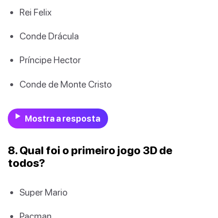
Rei Felix
Conde Drácula
Príncipe Hector
Conde de Monte Cristo
Mostra a resposta
8. Qual foi o primeiro jogo 3D de
todos?
Super Mario
Pacman