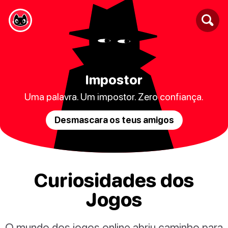
Impostor
Uma palavra. Um impostor. Zero confiança.
Desmascara os teus amigos
Curiosidades dos
Jogos
O mundo dos jogos online abriu caminho para