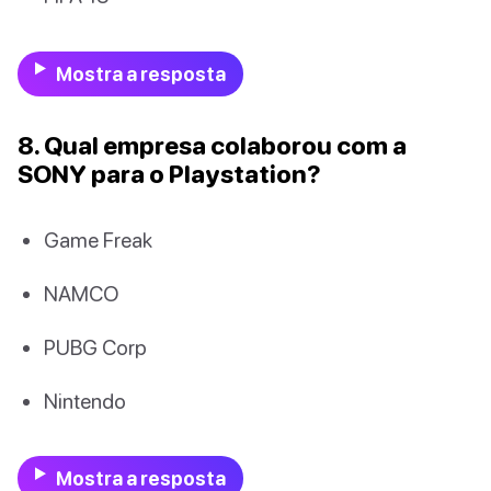
Mostra a resposta
8. Qual empresa colaborou com a
SONY para o Playstation?
Game Freak
NAMCO
PUBG Corp
Nintendo
Mostra a resposta