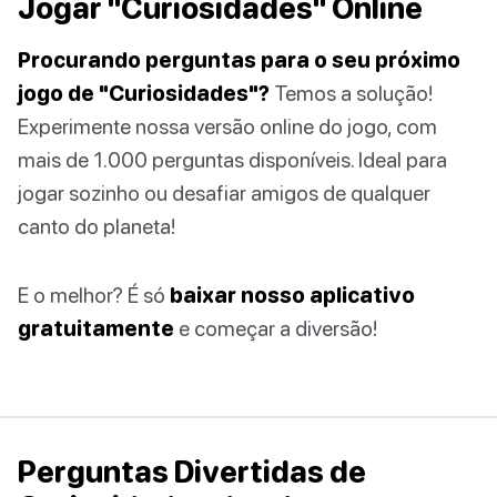
Jogar "Curiosidades" Online
Procurando perguntas para o seu próximo
jogo de "Curiosidades"?
Temos a solução!
Experimente nossa versão online do jogo, com
mais de 1.000 perguntas disponíveis. Ideal para
jogar sozinho ou desafiar amigos de qualquer
canto do planeta!
E o melhor? É só
baixar nosso aplicativo
gratuitamente
e começar a diversão!
Perguntas Divertidas de