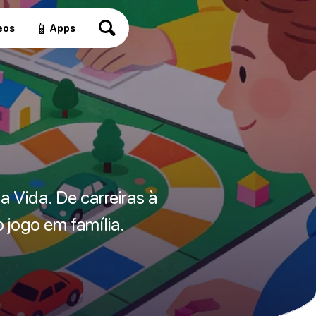
📱
eos
Apps
a
 Vida. De carreiras à
 jogo em família.