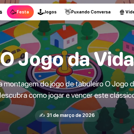
🥳
🕹
👋
🍿
s
Festa
Jogos
Puxando Conversa
Víd
O Jogo da Vid
a montagem do jogo de tabuleiro O Jogo da
escubra como jogar e vencer este clássico
✍️ 31 de março de 2026