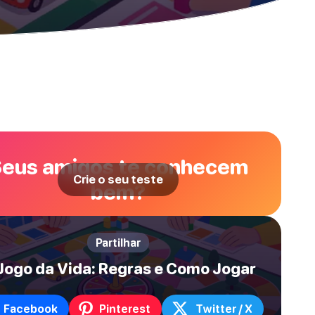
eus amigos te conhecem
Crie o seu teste
bem?
Partilhar
Jogo da Vida: Regras e Como Jogar
Facebook
Pinterest
Twitter / X