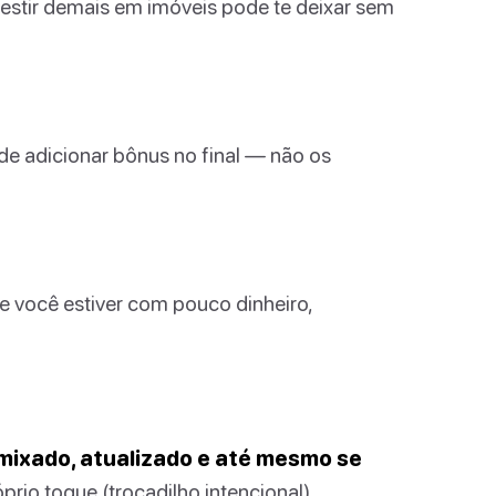
estir demais em imóveis pode te deixar sem
de adicionar bônus no final — não os
se você estiver com pouco dinheiro,
emixado, atualizado e até mesmo se
rio toque (trocadilho intencional).