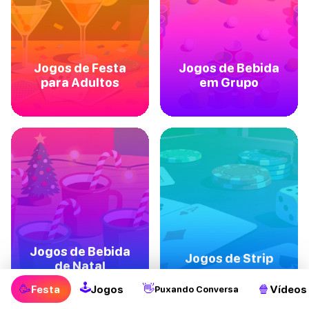
Jogos de Festa
Jogos de Bebida
para Adultos
em Grupo
Jogos de Bebida
Jogos de Strip
de Natal
🕹
🥳
👋
🍿
Festa
Jogos
Vídeos
Puxando Conversa