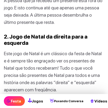
A pessoa que já recebeu um presente está fora do
jogo. E isto continua até que apenas uma pessoa
seja deixada. A última pessoa desembrulha o
último presente que resta.
2. Jogo de Natal da direita para a
esquerda
Este jogo de Natal é um clássico da festa de Natal
e é sempre tão engraçado ver os presentes de
Natal que todos receberam! Tudo o que você
precisa são presentes de Natal para todos e uma
história onde as palavras “direita” e “esquerda”
aparecem com freqüência.
🕹
🥳
👋
🍿
Festa
Jogos
Vídeos
Puxando Conversa
Para jogar o jogo, primeiro, contornar a árvore de