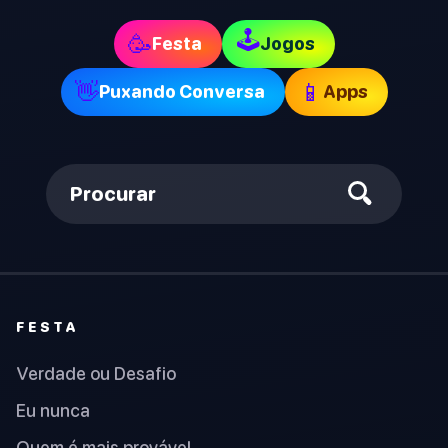
🕹
🥳
Festa
Jogos
👋
📱
Puxando Conversa
Apps
Procurar
FESTA
Verdade ou Desafio
Eu nunca
Quem é mais provável