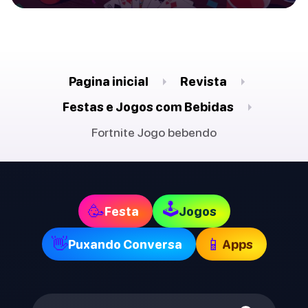
Pagina inicial
Revista
Festas e Jogos com Bebidas
Fortnite Jogo bebendo
🕹
🥳
Festa
Jogos
👋
📱
Puxando Conversa
Apps