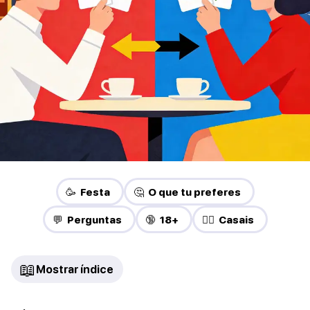
🥳 Festa
🤔 O que tu preferes
💬 Perguntas
🔞 18+
❤️‍🔥 Casais
📖
Mostrar índice