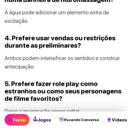
A água pode adicionar um elemento extra de
excitação.
4. Prefere usar vendas ou restrições
durante as preliminares?
Ambos podem intensificar os sentidos e construir
antecipação.
5. Prefere fazer role play como
estranhos ou como seus personagens
de filme favoritos?
Deixe a imaginação correr solta!
🕹
🥳
👋
🍿
Festa
Jogos
Vídeos
Puxando Conversa