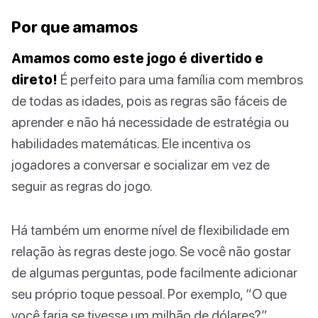
Por que amamos
Amamos como este jogo é divertido e
direto!
É perfeito para uma família com membros
de todas as idades, pois as regras são fáceis de
aprender e não há necessidade de estratégia ou
habilidades matemáticas. Ele incentiva os
jogadores a conversar e socializar em vez de
seguir as regras do jogo.
Há também um enorme nível de flexibilidade em
relação às regras deste jogo. Se você não gostar
de algumas perguntas, pode facilmente adicionar
seu próprio toque pessoal. Por exemplo, “O que
você faria se tivesse um milhão de dólares?”