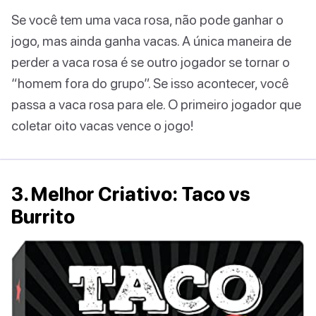
Se você tem uma vaca rosa, não pode ganhar o
jogo, mas ainda ganha vacas. A única maneira de
perder a vaca rosa é se outro jogador se tornar o
“homem fora do grupo”. Se isso acontecer, você
passa a vaca rosa para ele. O primeiro jogador que
coletar oito vacas vence o jogo!
3. Melhor Criativo: Taco vs
Burrito