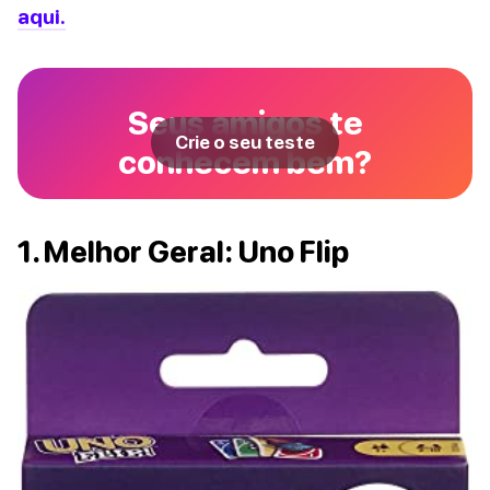
aqui.
Seus amigos te
Crie o seu teste
conhecem bem?
1. Melhor Geral: Uno Flip