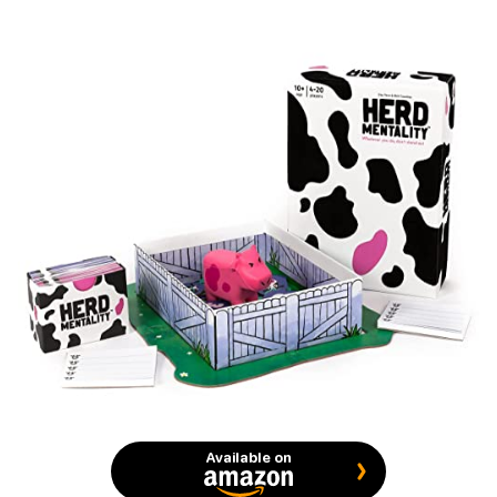
Available on