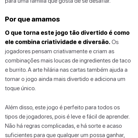
para uma família que gosta de se desafiar.
Por que amamos
O que torna este jogo tão divertido é como
ele combina criatividade e diversão.
Os
jogadores pensam criativamente e criam as
combinações mais loucas de ingredientes de taco
e burrito. A arte hilária nas cartas também ajuda a
tornar o jogo ainda mais divertido e adiciona um
toque único.
Além disso, este jogo é perfeito para todos os
tipos de jogadores, pois é leve e fácil de aprender.
Não há regras complicadas, e há sorte e acaso
suficientes para que qualquer um possa ganhar,