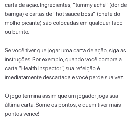
carta de ação. Ingredientes, “tummy ache” (dor de
barriga) e cartas de “hot sauce boss” (chefe do
molho picante) são colocadas em qualquer taco
ou burrito.
Se você tiver que jogar uma carta de ação, siga as
instruções. Por exemplo, quando você compra a
carta “Health Inspector”, sua refeição é
imediatamente descartada e você perde sua vez.
O jogo termina assim que um jogador joga sua
última carta. Some os pontos, e quem tiver mais
pontos vence!