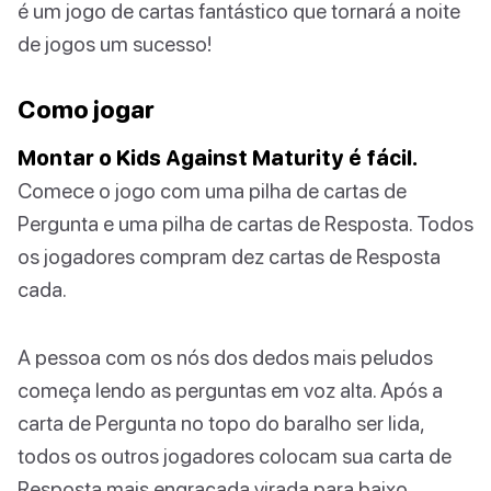
é um jogo de cartas fantástico que tornará a noite
de jogos um sucesso!
Como jogar
Montar o Kids Against Maturity é fácil.
Comece o jogo com uma pilha de cartas de
Pergunta e uma pilha de cartas de Resposta. Todos
os jogadores compram dez cartas de Resposta
cada.
A pessoa com os nós dos dedos mais peludos
começa lendo as perguntas em voz alta. Após a
carta de Pergunta no topo do baralho ser lida,
todos os outros jogadores colocam sua carta de
Resposta mais engraçada virada para baixo.