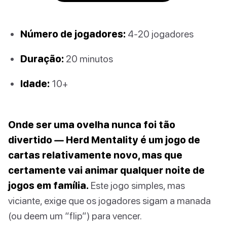
Número de jogadores:
4-20 jogadores
Duração:
20 minutos
Idade:
10+
Onde ser uma ovelha nunca foi tão
divertido — Herd Mentality é um jogo de
cartas relativamente novo, mas que
certamente vai animar qualquer noite de
jogos em família.
Este jogo simples, mas
viciante, exige que os jogadores sigam a manada
(ou deem um “flip”) para vencer.