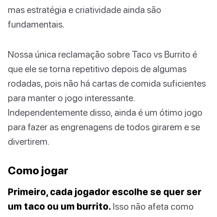
mas estratégia e criatividade ainda são
fundamentais.
Nossa única reclamação sobre Taco vs Burrito é
que ele se torna repetitivo depois de algumas
rodadas, pois não há cartas de comida suficientes
para manter o jogo interessante.
Independentemente disso, ainda é um ótimo jogo
para fazer as engrenagens de todos girarem e se
divertirem.
Como jogar
Primeiro, cada jogador escolhe se quer ser
um taco ou um burrito.
Isso não afeta como