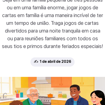
ou em uma família enorme, jogar jogos de
cartas em família é uma maneira incrível de ter
um tempo de união. Traga jogos de cartas
divertidos para uma noite tranquila em casa
ou para reuniões familiares com todos os
seus tios e primos durante feriados especiais!
✍️ 1 de abril de 2026