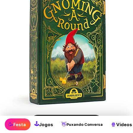
Available on
🕹
🥳
👋
🍿
Festa
Jogos
Vídeos
Puxando Conversa