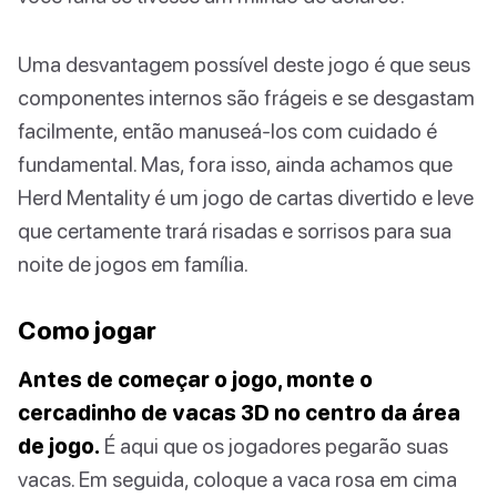
Uma desvantagem possível deste jogo é que seus
componentes internos são frágeis e se desgastam
facilmente, então manuseá-los com cuidado é
fundamental. Mas, fora isso, ainda achamos que
Herd Mentality é um jogo de cartas divertido e leve
que certamente trará risadas e sorrisos para sua
noite de jogos em família.
Como jogar
Antes de começar o jogo, monte o
cercadinho de vacas 3D no centro da área
de jogo.
É aqui que os jogadores pegarão suas
vacas. Em seguida, coloque a vaca rosa em cima