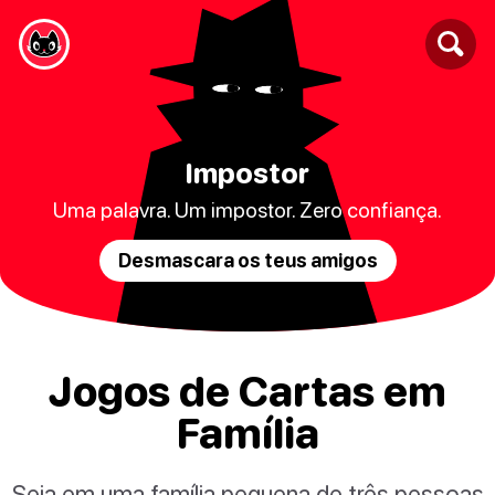
Impostor
Uma palavra. Um impostor. Zero confiança.
Desmascara os teus amigos
Jogos de Cartas em
Família
Seja em uma família pequena de três pessoas