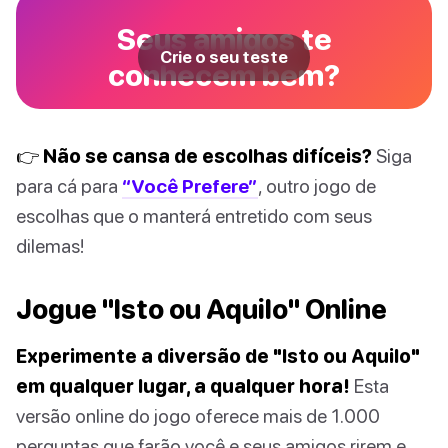
Seus amigos te
Crie o seu teste
conhecem bem?
👉 Não se cansa de escolhas difíceis?
Siga
para cá para
“Você Prefere”
, outro jogo de
escolhas que o manterá entretido com seus
dilemas!
Jogue "Isto ou Aquilo" Online
Experimente a diversão de "Isto ou Aquilo"
em qualquer lugar, a qualquer hora!
Esta
versão online do jogo oferece mais de 1.000
perguntas que farão você e seus amigos rirem e