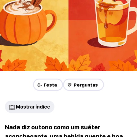
🥳 Festa
💬 Perguntas
📖
Mostrar índice
Nada diz outono como um suéter
aconchegante, uma bebida quente e boa