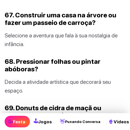
67. Construir uma casa na árvore ou
fazer um passeio de carroça?
Selecione a aventura que fala à sua nostalgia de
infância.
68. Pressionar folhas ou pintar
abóboras?
Decida a atividade artística que decorará seu
espaço.
69. Donuts de cidra de maçã ou
cheesecake de abóbora?
🕹
🥳
👋
🍿
Festa
Jogos
Vídeos
Puxando Conversa
Qual sobremesa reina suprema em seus desejos