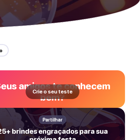
o
eus amigos te conhecem
Crie o seu teste
bem?
Partilhar
25+ brindes engraçados para sua
próxima festa