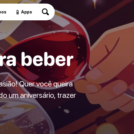
📱
eos
Apps
ra beber
sião! Quer você queira
o um aniversário, trazer