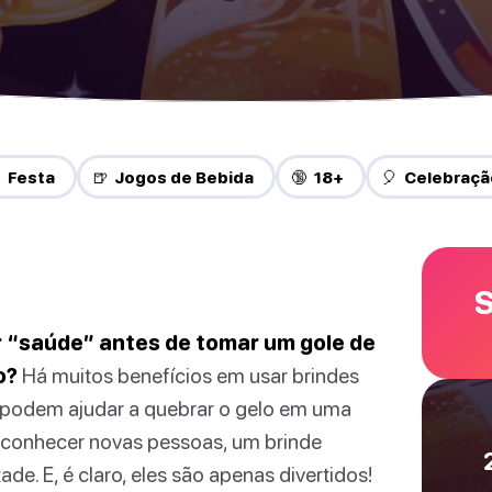
 Festa
🍺 Jogos de Bebida
🔞 18+
🎈 Celebraçã
S
r “saúde” antes de tomar um gole de
o?
Há muitos benefícios em usar brindes
 podem ajudar a quebrar o gelo em uma
ra conhecer novas pessoas, um brinde
e. E, é claro, eles são apenas divertidos!