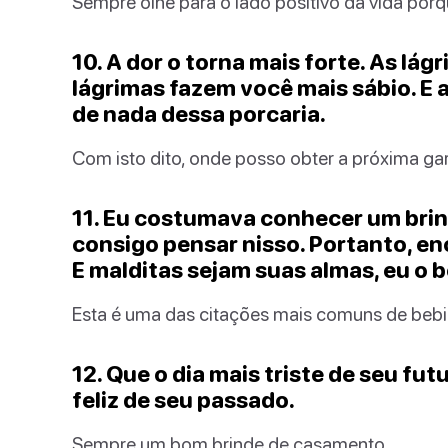
Sempre olhe para o lado positivo da vida porq
10. A dor o torna mais forte. As lá
lágrimas fazem você mais sábio. E 
de nada dessa porcaria.
Com isto dito, onde posso obter a próxima gar
11. Eu costumava conhecer um brin
consigo pensar nisso. Portanto, e
E malditas sejam suas almas, eu o b
Esta é uma das citações mais comuns de bebida
12. Que o dia mais triste de seu fut
feliz de seu passado.
Sempre um bom brinde de casamento.