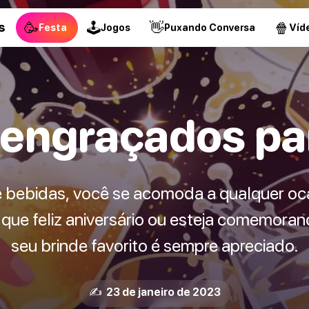
🥳
🕹
👋
🍿
s
Festa
Jogos
Puxando Conversa
Víd
 engraçados pa
 bebidas, você se acomoda a qualquer oca
que feliz aniversário ou esteja comemorand
seu brinde favorito é sempre apreciado.
✍️ 23 de janeiro de 2023