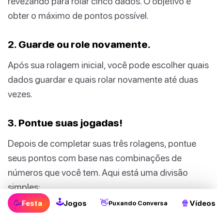
revezando para rolar cinco dados. O objetivo é
obter o máximo de pontos possível.
2. Guarde ou role novamente.
Após sua rolagem inicial, você pode escolher quais
dados guardar e quais rolar novamente até duas
vezes.
3. Pontue suas jogadas!
Depois de completar suas três rolagens, pontue
seus pontos com base nas combinações de
números que você tem. Aqui está uma divisão
simples:
🕹
🥳
👋
🍿
Festa
Jogos
Vídeos
Puxando Conversa