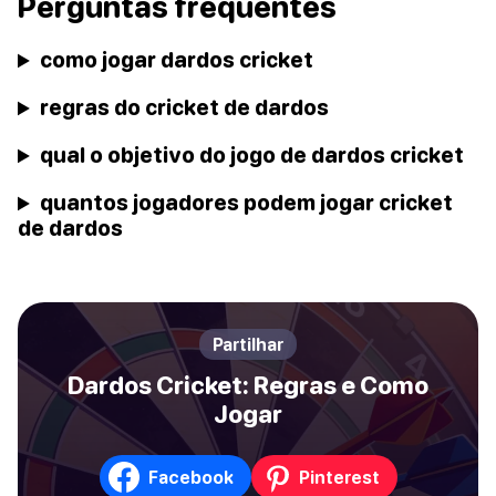
Perguntas frequentes
como jogar dardos cricket
regras do cricket de dardos
qual o objetivo do jogo de dardos cricket
quantos jogadores podem jogar cricket
de dardos
Partilhar
Dardos Cricket: Regras e Como
Jogar
Facebook
Pinterest