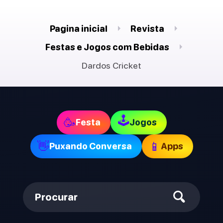
Pagina inicial
Revista
Festas e Jogos com Bebidas
Dardos Cricket
🕹
🥳
Festa
Jogos
👋
📱
Puxando Conversa
Apps
Procurar