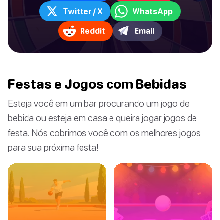
Twitter / X
WhatsApp
Reddit
Email
Festas e Jogos com Bebidas
Esteja você em um bar procurando um jogo de
bebida ou esteja em casa e queira jogar jogos de
festa. Nós cobrimos você com os melhores jogos
para sua próxima festa!