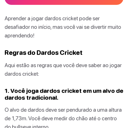
Aprender a jogar dardos cricket pode ser
desafiador no início, mas você vai se divertir muito
aprendendo!
Regras do Dardos Cricket
Aqui estão as regras que você deve saber ao jogar
dardos cricket:
1. Você joga dardos cricket em um alvo de
dardos tradicional.
O alvo de dardos deve ser pendurado a uma altura
de 1,73m. Você deve medir do chão até o centro
do bullseye interno.