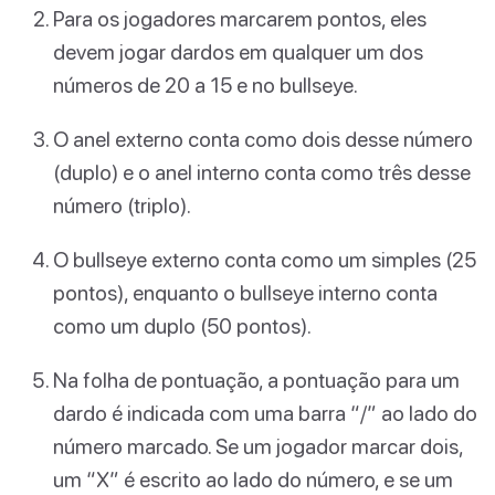
Para os jogadores marcarem pontos, eles
devem jogar dardos em qualquer um dos
números de 20 a 15 e no bullseye.
O anel externo conta como dois desse número
(duplo) e o anel interno conta como três desse
número (triplo).
O bullseye externo conta como um simples (25
pontos), enquanto o bullseye interno conta
como um duplo (50 pontos).
Na folha de pontuação, a pontuação para um
dardo é indicada com uma barra “/” ao lado do
número marcado. Se um jogador marcar dois,
um “X” é escrito ao lado do número, e se um