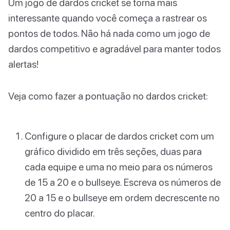
Um jogo de dardos cricket se torna mais
interessante quando você começa a rastrear os
pontos de todos. Não há nada como um jogo de
dardos competitivo e agradável para manter todos
alertas!
Veja como fazer a pontuação no dardos cricket:
Configure o placar de dardos cricket com um
gráfico dividido em três seções, duas para
cada equipe e uma no meio para os números
de 15 a 20 e o bullseye. Escreva os números de
20 a 15 e o bullseye em ordem decrescente no
centro do placar.