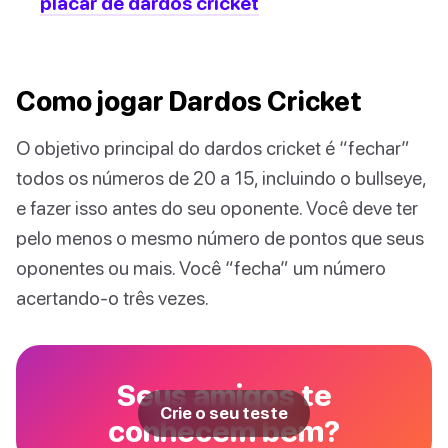
placar de dardos cricket
Como jogar Dardos Cricket
O objetivo principal do dardos cricket é “fechar”
todos os números de 20 a 15, incluindo o bullseye,
e fazer isso antes do seu oponente. Você deve ter
pelo menos o mesmo número de pontos que seus
oponentes ou mais. Você “fecha” um número
acertando-o três vezes.
Seus amigos te
Crie o seu teste
conhecem bem?