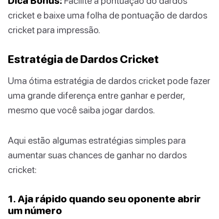
Dica Bônus:
Facilite a pontuação do dardos
cricket e baixe uma folha de pontuação de dardos
cricket para impressão.
Estratégia de Dardos Cricket
Uma ótima estratégia de dardos cricket pode fazer
uma grande diferença entre ganhar e perder,
mesmo que você saiba jogar dardos.
Aqui estão algumas estratégias simples para
aumentar suas chances de ganhar no dardos
cricket:
1. Aja rápido quando seu oponente abrir
um número