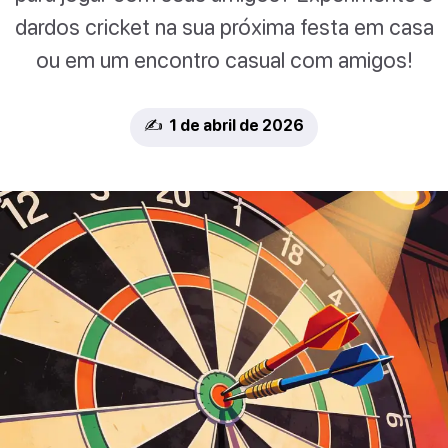
dardos cricket na sua próxima festa em casa
ou em um encontro casual com amigos!
✍️ 1 de abril de 2026