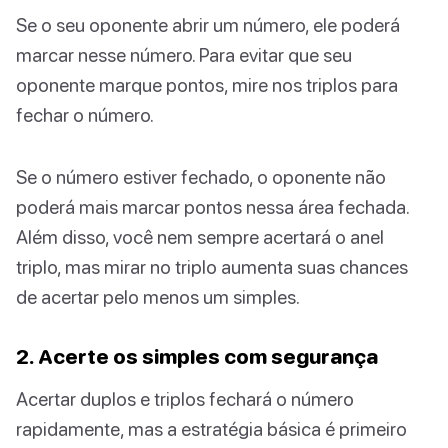
Se o seu oponente abrir um número, ele poderá
marcar nesse número. Para evitar que seu
oponente marque pontos, mire nos triplos para
fechar o número.
Se o número estiver fechado, o oponente não
poderá mais marcar pontos nessa área fechada.
Além disso, você nem sempre acertará o anel
triplo, mas mirar no triplo aumenta suas chances
de acertar pelo menos um simples.
2. Acerte os simples com segurança
Acertar duplos e triplos fechará o número
rapidamente, mas a estratégia básica é primeiro