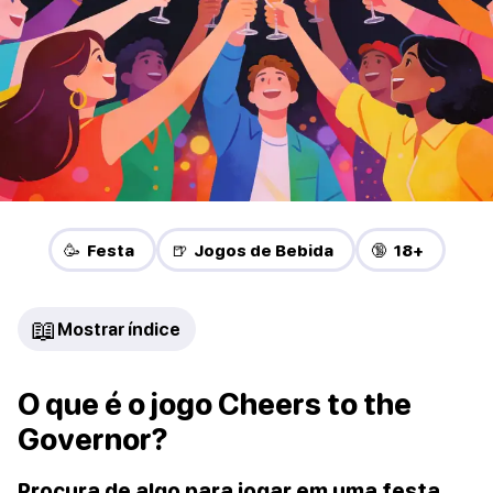
🥳 Festa
🍺 Jogos de Bebida
🔞 18+
📖
Mostrar índice
O que é o jogo Cheers to the
Governor?
Procura de algo para jogar em uma festa