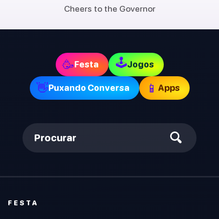
Cheers to the Governor
🕹
🥳
Festa
Jogos
👋
📱
Puxando Conversa
Apps
Procurar
FESTA