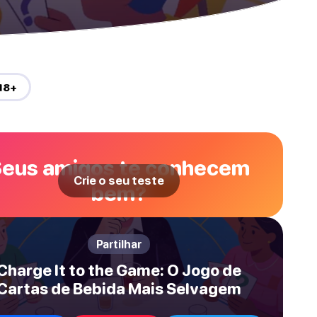
18+
eus amigos te conhecem
Crie o seu teste
bem?
Partilhar
Charge It to the Game: O Jogo de
Cartas de Bebida Mais Selvagem