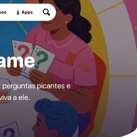
📱
eos
Apps
Game
 perguntas picantes e
iva a ele.