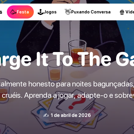
🥳
🕹
👋
🍿
s
Festa
Jogos
Puxando Conversa
Víd
rge It To The 
talmente honesto para noites bagunçadas,
cruéis. Aprenda a jogar, adapte-o e sobrev
✍️ 1 de abril de 2026