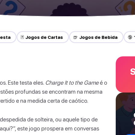
Festa
🃏 Jogos de Cartas
🍺 Jogos de Bebida
🔞 
S
s. Este testa eles.
Charge It to the Game
é o
estões profundas se encontram na mesma
vertido e na medida certa de caótico.
 despedida de solteira, ou aquele tipo de
ui?”, este jogo prospera em conversas