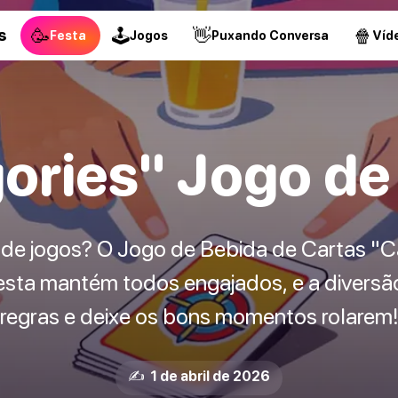
🥳
🕹
👋
🍿
s
Festa
Jogos
Puxando Conversa
Víd
ories" Jogo de
de jogos? O Jogo de Bebida de Cartas "Ca
 festa mantém todos engajados, e a diversã
regras e deixe os bons momentos rolarem
✍️ 1 de abril de 2026