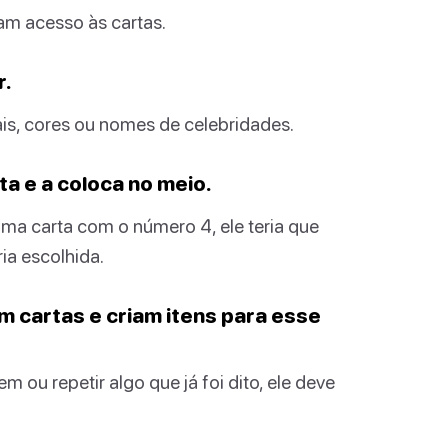
am acesso às cartas.
r.
ais, cores ou nomes de celebridades.
a e a coloca no meio.
ma carta com o número 4, ele teria que
ia escolhida.
 cartas e criam itens para esse
ou repetir algo que já foi dito, ele deve