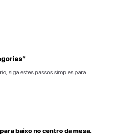
egories”
io, siga estes passos simples para
.
 para baixo no centro da mesa.