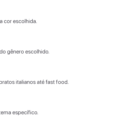
 cor escolhida.
do gênero escolhido.
ratos italianos até fast food.
ema específico.