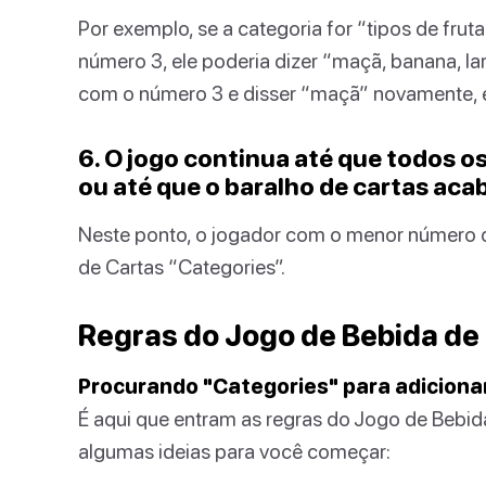
Por exemplo, se a categoria for “tipos de fru
número 3, ele poderia dizer “maçã, banana, lar
com o número 3 e disser “maçã” novamente, e
6. O jogo continua até que todos o
ou até que o baralho de cartas aca
Neste ponto, o jogador com o menor número 
de Cartas “Categories”.
Regras do Jogo de Bebida de
Procurando "Categories" para adicionar
É aqui que entram as regras do Jogo de Bebid
algumas ideias para você começar: