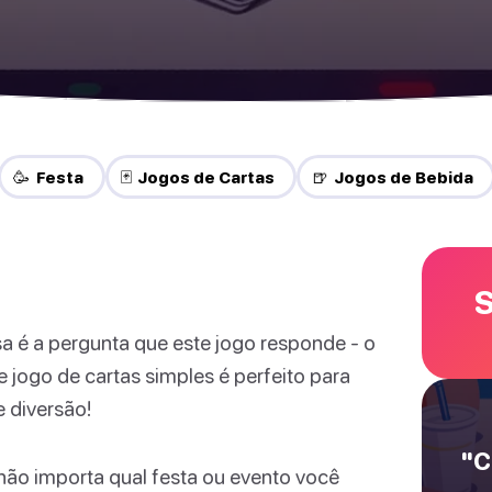
🥳 Festa
🃏 Jogos de Cartas
🍺 Jogos de Bebida
S
a é a pergunta que este jogo responde - o
e jogo de cartas simples é perfeito para
e diversão!
"C
 não importa qual festa ou evento você