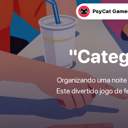
PsyCat Game
"Categ
Organizando uma noite 
Este divertido jogo de