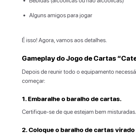
Bebidas (alcoólicas ou não alcoólicas)
Alguns amigos para jogar
É isso! Agora, vamos aos detalhes.
Gameplay do Jogo de Cartas “Cat
Depois de reunir todo o equipamento necessár
começar:
1. Embaralhe o baralho de cartas.
Certifique-se de que estejam bem misturadas
2. Coloque o baralho de cartas virado