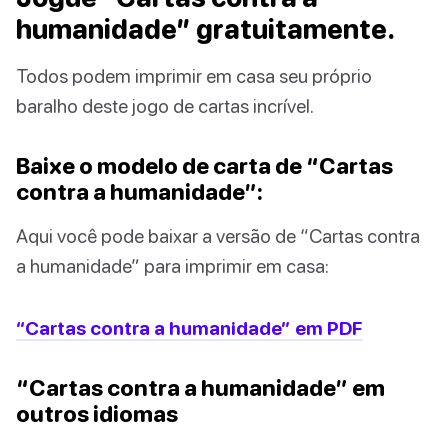
humanidade” gratuitamente.
Todos podem imprimir em casa seu próprio
baralho deste jogo de cartas incrível.
Baixe o modelo de carta de “Cartas
contra a humanidade”:
Aqui você pode baixar a versão de “Cartas contra
a humanidade” para imprimir em casa:
“Cartas contra a humanidade” em PDF
“Cartas contra a humanidade” em
outros idiomas