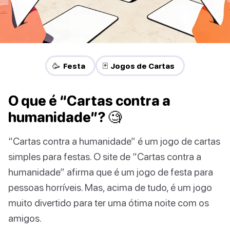
🥳 Festa
🃏 Jogos de Cartas
O que é “Cartas contra a
humanidade”? 🧐
“Cartas contra a humanidade” é um jogo de cartas
simples para festas. O site de “Cartas contra a
humanidade” afirma que é um jogo de festa para
pessoas horríveis. Mas, acima de tudo, é um jogo
muito divertido para ter uma ótima noite com os
amigos.