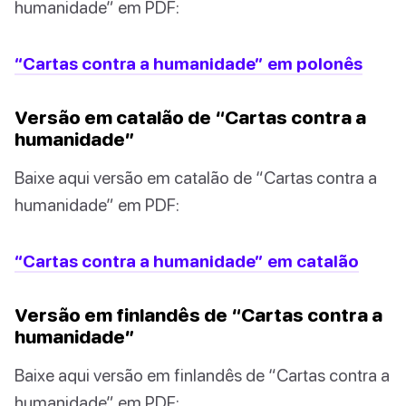
humanidade” em PDF:
“Cartas contra a humanidade” em polonês
Versão em catalão de “Cartas contra a
humanidade”
Baixe aqui versão em catalão de “Cartas contra a
humanidade” em PDF:
“Cartas contra a humanidade” em catalão
Versão em finlandês de “Cartas contra a
humanidade”
Baixe aqui versão em finlandês de “Cartas contra a
humanidade” em PDF: