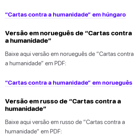
“Cartas contra a humanidade” em húngaro
Versão em norueguês de “Cartas contra
a humanidade”
Baixe aqui versão em norueguês de “Cartas contra
a humanidade” em PDF:
“Cartas contra a humanidade” em norueguês
Versão em russo de “Cartas contra a
humanidade”
Baixe aqui versão em russo de “Cartas contra a
humanidade” em PDF: