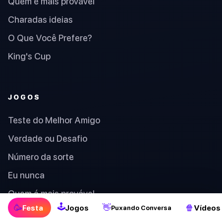
Quem é mais provável
Charadas ideias
O Que Você Prefere?
King's Cup
JOGOS
Teste do Melhor Amigo
Verdade ou Desafio
Número da sorte
Eu nunca
Quem é mais provável
🕹
🥳
👋
🍿
Festa
Jogos
Vídeos
Puxando Conversa
Calculadora do amor