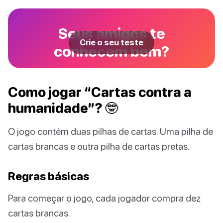
Seus amigos te
Crie o seu teste
conhecem bem?
Como jogar “Cartas contra a
humanidade”? 🤓
O jogo contém duas pilhas de cartas. Uma pilha de
cartas brancas e outra pilha de cartas pretas.
Regras básicas
Para começar o jogo, cada jogador compra dez
cartas brancas.