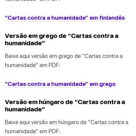
“Cartas contra a humanidade” em finlandês
Versão em grego de “Cartas contra a
humanidade”
Baixe aqui versão em grego de “Cartas contra a
humanidade” em PDF:
“Cartas contra a humanidade” em grego
Versão em húngaro de “Cartas contra a
humanidade”
Baixe aqui versão em húngaro de “Cartas contra a
humanidade” em PDF: