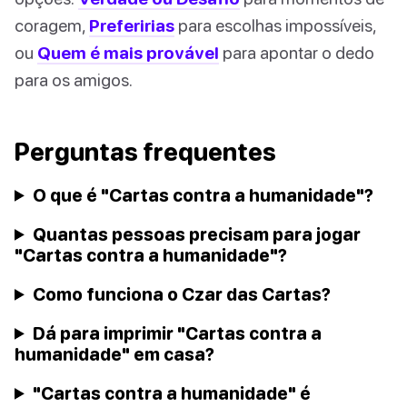
coragem,
Preferirias
para escolhas impossíveis,
ou
Quem é mais provável
para apontar o dedo
para os amigos.
Perguntas frequentes
O que é "Cartas contra a humanidade"?
Quantas pessoas precisam para jogar
"Cartas contra a humanidade"?
Como funciona o Czar das Cartas?
Dá para imprimir "Cartas contra a
humanidade" em casa?
"Cartas contra a humanidade" é