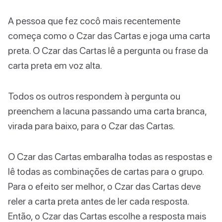
A pessoa que fez cocô mais recentemente
começa como o Czar das Cartas e joga uma carta
preta. O Czar das Cartas lê a pergunta ou frase da
carta preta em voz alta.
Todos os outros respondem à pergunta ou
preenchem a lacuna passando uma carta branca,
virada para baixo, para o Czar das Cartas.
O Czar das Cartas embaralha todas as respostas e
lê todas as combinações de cartas para o grupo.
Para o efeito ser melhor, o Czar das Cartas deve
reler a carta preta antes de ler cada resposta.
Então, o Czar das Cartas escolhe a resposta mais