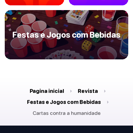
Festas e Jogos com Bebidas
Pagina inicial
Revista
Festas e Jogos com Bebidas
Cartas contra a humanidade