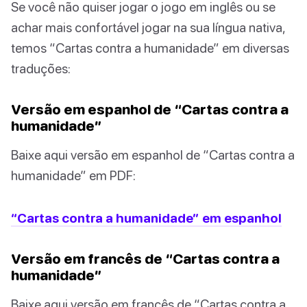
Se você não quiser jogar o jogo em inglês ou se
achar mais confortável jogar na sua língua nativa,
temos “Cartas contra a humanidade” em diversas
traduções:
Versão em espanhol de “Cartas contra a
humanidade”
Baixe aqui versão em espanhol de “Cartas contra a
humanidade” em PDF:
“Cartas contra a humanidade” em espanhol
Versão em francês de “Cartas contra a
humanidade”
Baixe aqui versão em francês de “Cartas contra a