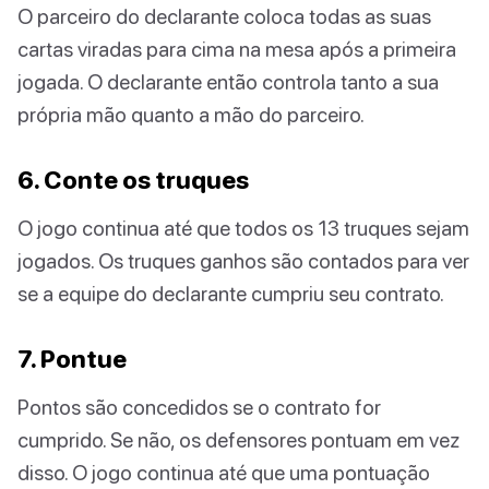
O parceiro do declarante coloca todas as suas
cartas viradas para cima na mesa após a primeira
jogada. O declarante então controla tanto a sua
própria mão quanto a mão do parceiro.
6. Conte os truques
O jogo continua até que todos os 13 truques sejam
jogados. Os truques ganhos são contados para ver
se a equipe do declarante cumpriu seu contrato.
7. Pontue
Pontos são concedidos se o contrato for
cumprido. Se não, os defensores pontuam em vez
disso. O jogo continua até que uma pontuação