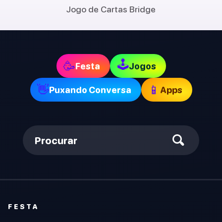
Jogo de Cartas Bridge
🕹
🥳
Festa
Jogos
👋
📱
Puxando Conversa
Apps
Procurar
FESTA