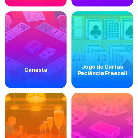
Jogo de Cartas
Canasta
Paciência Freecell