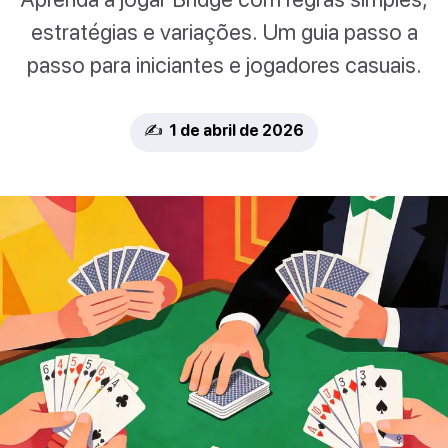
estratégias e variações. Um guia passo a
passo para iniciantes e jogadores casuais.
✍️ 1 de abril de 2026