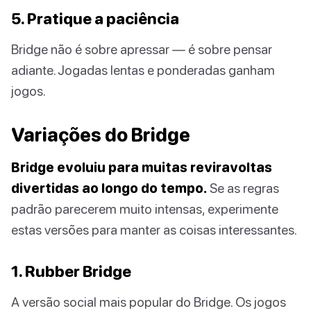
5. Pratique a paciência
Bridge não é sobre apressar — é sobre pensar
adiante. Jogadas lentas e ponderadas ganham
jogos.
Variações do Bridge
Bridge evoluiu para muitas reviravoltas
divertidas ao longo do tempo.
Se as regras
padrão parecerem muito intensas, experimente
estas versões para manter as coisas interessantes.
1. Rubber Bridge
A versão social mais popular do Bridge. Os jogos