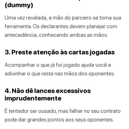
(dummy)
Uma vez revelada, a mão do parceiro se torna sua
ferramenta. Os declarantes devem planejar com
antecedência, conhecendo ambas as mãos.
3. Preste atenção às cartas jogadas
Acompanhar o que já foi jogado ajuda você a
adivinhar o que resta nas mãos dos oponentes.
4. Não dê lances excessivos
imprudentemente
É tentador ser ousado, mas falhar no seu contrato
pode dar grandes pontos aos seus oponentes.