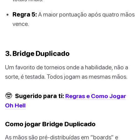
Regra 5:
A maior pontuação após quatro mãos
vence.
3. Bridge Duplicado
Um favorito de torneios onde a habilidade, não a
sorte, é testada. Todos jogam as mesmas mãos.
🤓
Sugerido para ti:
Regras e Como Jogar
Oh Hell
Como jogar Bridge Duplicado
As mãos são pré-distribuídas em “boards” e