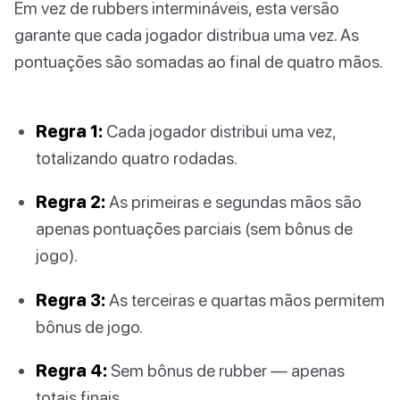
Em vez de rubbers intermináveis, esta versão
garante que cada jogador distribua uma vez. As
pontuações são somadas ao final de quatro mãos.
Regra 1:
Cada jogador distribui uma vez,
totalizando quatro rodadas.
Regra 2:
As primeiras e segundas mãos são
apenas pontuações parciais (sem bônus de
jogo).
Regra 3:
As terceiras e quartas mãos permitem
bônus de jogo.
Regra 4:
Sem bônus de rubber — apenas
totais finais.