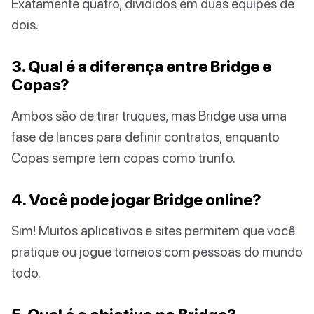
Exatamente quatro, divididos em duas equipes de
dois.
3. Qual é a diferença entre Bridge e
Copas?
Ambos são de tirar truques, mas Bridge usa uma
fase de lances para definir contratos, enquanto
Copas sempre tem copas como trunfo.
4. Você pode jogar Bridge online?
Sim! Muitos aplicativos e sites permitem que você
pratique ou jogue torneios com pessoas do mundo
todo.