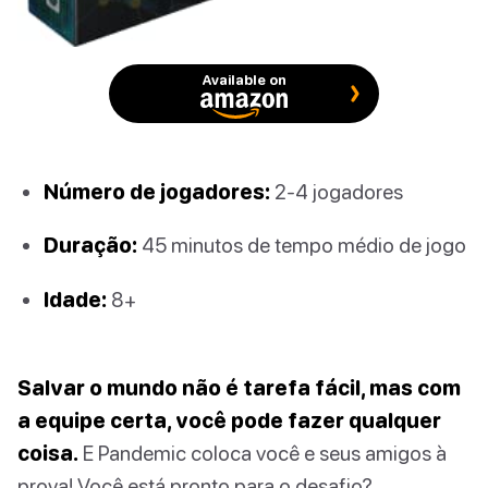
Available on
Número de jogadores:
2-4 jogadores
Duração:
45 minutos de tempo médio de jogo
Idade:
8+
Salvar o mundo não é tarefa fácil, mas com
a equipe certa, você pode fazer qualquer
coisa.
E Pandemic coloca você e seus amigos à
prova! Você está pronto para o desafio?