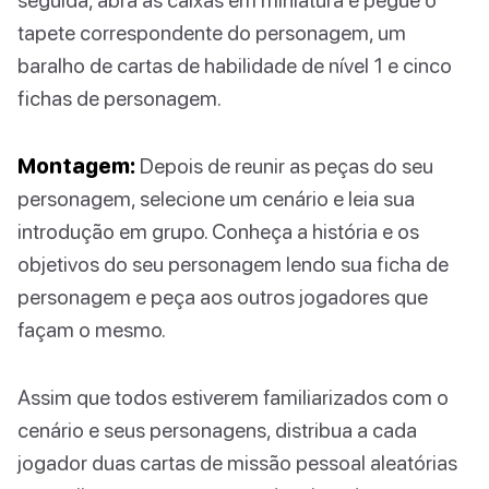
tapete correspondente do personagem, um
baralho de cartas de habilidade de nível 1 e cinco
fichas de personagem.
Montagem:
Depois de reunir as peças do seu
personagem, selecione um cenário e leia sua
introdução em grupo. Conheça a história e os
objetivos do seu personagem lendo sua ficha de
personagem e peça aos outros jogadores que
façam o mesmo.
Assim que todos estiverem familiarizados com o
cenário e seus personagens, distribua a cada
jogador duas cartas de missão pessoal aleatórias