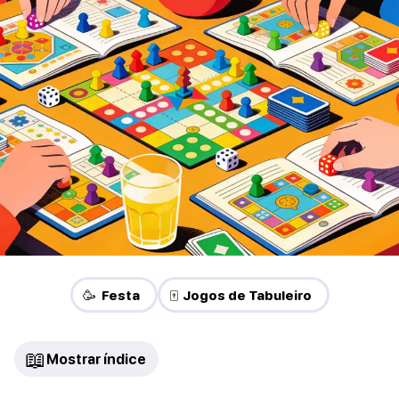
🥳 Festa
🀄 Jogos de Tabuleiro
📖
Mostrar índice