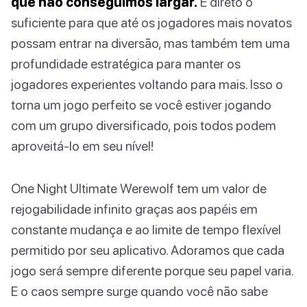
que não conseguimos largar.
É direto o
suficiente para que até os jogadores mais novatos
possam entrar na diversão, mas também tem uma
profundidade estratégica para manter os
jogadores experientes voltando para mais. Isso o
torna um jogo perfeito se você estiver jogando
com um grupo diversificado, pois todos podem
aproveitá-lo em seu nível!
One Night Ultimate Werewolf tem um valor de
rejogabilidade infinito graças aos papéis em
constante mudança e ao limite de tempo flexível
permitido por seu aplicativo. Adoramos que cada
jogo será sempre diferente porque seu papel varia.
E o caos sempre surge quando você não sabe