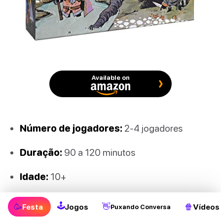
Available on
Número de jogadores:
2-4 jogadores
Duração:
90 a 120 minutos
Idade:
10+
🕹
🥳
👋
🍿
Festa
Jogos
Vídeos
Puxando Conversa
Já imaginou construir uma facção com seu