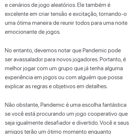
e cenários de jogo aleatórios. Ele também é
excelente em criar tensão e excitação, tornando-o
uma ótima maneira de reunir todos para uma noite
emocionante de jogos.
No entanto, devemos notar que Pandemic pode
ser avassalador para novos jogadores. Portanto, é
melhor jogar com um grupo que já tenha alguma
experiência em jogos ou com alguém que possa
explicar as regras e objetivos em detalhes.
Não obstante, Pandemic é uma escolha fantástica
se você está procurando um jogo cooperativo que
seja igualmente desafiador e divertido. Você e seus
amigos terão um ótimo momento enquanto