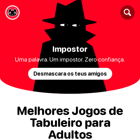
Impostor
Uma palavra. Um impostor. Zero confiança.
Desmascara os teus amigos
Melhores Jogos de
Tabuleiro para
Adultos