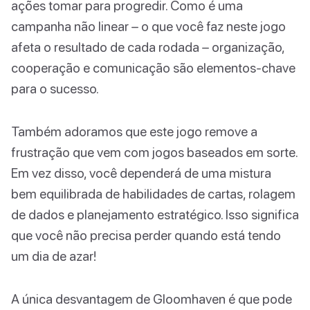
ações tomar para progredir. Como é uma
campanha não linear – o que você faz neste jogo
afeta o resultado de cada rodada – organização,
cooperação e comunicação são elementos-chave
para o sucesso.
Também adoramos que este jogo remove a
frustração que vem com jogos baseados em sorte.
Em vez disso, você dependerá de uma mistura
bem equilibrada de habilidades de cartas, rolagem
de dados e planejamento estratégico. Isso significa
que você não precisa perder quando está tendo
um dia de azar!
A única desvantagem de Gloomhaven é que pode