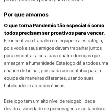
Por que amamos
O que torna Pandemic tão especial é como
todos precisam ser proativos para vencer.
Ele incentiva o trabalho em equipe e a estratégia,
pois você e seus amigos devem trabalhar juntos
para encontrar a cura para quatro doenças que
ameaçam a humanidade. Este jogo dá a todos uma
chance de brilhar, pois cada um contribui para a
equipe de maneiras diferentes, usando suas
habilidades e aptidões únicas.
Este jogo tem um alto nível de rejogabilidade
devido à variedade de personagens e ao tabuleiro