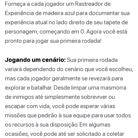
Forneça a cada jogador um Rastreador de
Experiência de madeira azul para documentar sua
experiência atual no lado direito de seu tapete de
personagem, começando em 0. Agora você está
pronto para jogar sua primeira rodada!
Jogando um cenário:
Sua primeira rodada
variará dependendo do cenário que você escolheu,
mas cada jogador geralmente se revezará para
explorar e batalhar. Desde limpar uma masmorra
de inimigos até simplesmente sobreviver ou
escapar com vida, você pode esperar várias
missões que pedirão à sua equipe para usar todos
os recursos à sua disposição. Em algumas
ocasiões, você pode até ser solicitado a coletar