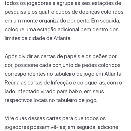
todos os jogadores e agrupe as seis estações de
pesquisa e os quatro cubos de doenças coloridos
em um monte organizado por perto. Em seguida,
coloque uma estação adicional bem dentro dos
limites da cidade de Atlanta.
Após dividir as cartas de papéis e os peões por
cor, posicione cada conjunto de peões coloridos
correspondentes no tabuleiro de jogo em Atlanta.
Reúna as cartas de Infecção e coloque-as, com o
lado infectado virado para baixo, em seus
respectivos locais no tabuleiro de jogo.
Vire duas dessas cartas para que todos os
jogadores possam vê-las; em seguida, adicione