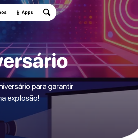
📱
eos
Apps
versário
iversário para garantir
ma explosão!