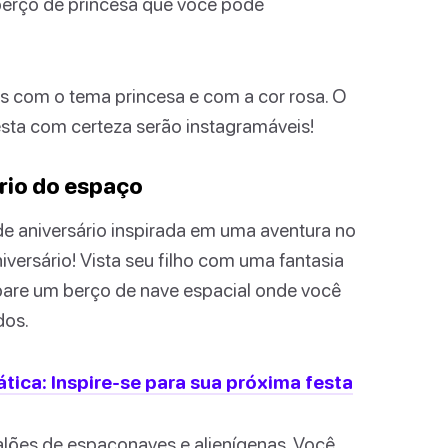
 berço de princesa que você pode
s com o tema princesa e com a cor rosa. O
esta com certeza serão instagramáveis!
rio do espaço
de aniversário inspirada em uma aventura no
iversário! Vista seu filho com uma fantasia
epare um berço de nave espacial onde você
dos.
tica: Inspire-se para sua próxima festa
balões de espaçonaves e alienígenas. Você