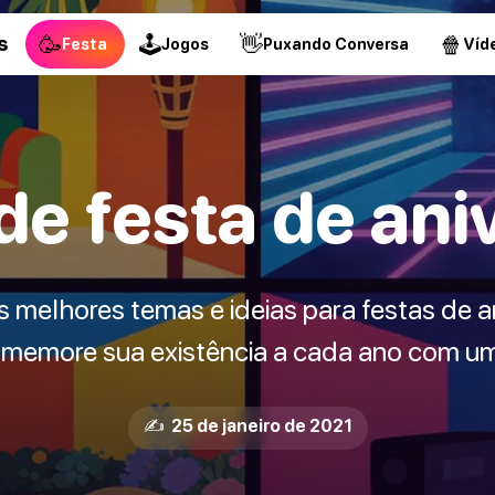
🥳
🕹
👋
🍿
s
Festa
Jogos
Puxando Conversa
Víd
e festa de ani
s melhores temas e ideias para festas de an
memore sua existência a cada ano com u
✍️ 25 de janeiro de 2021