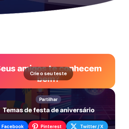
eus amigos te conhecem
Crie o seu teste
bem?
Partilhar
Temas de festa de aniversário
Facebook
Pinterest
Twitter / X