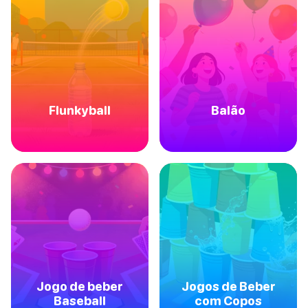
Flunkyball
Balão
Jogo de beber
Jogos de Beber
Baseball
com Copos