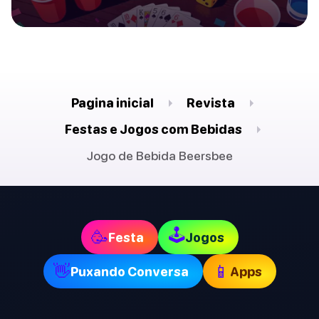
Pagina inicial
Revista
Festas e Jogos com Bebidas
Jogo de Bebida Beersbee
🕹
🥳
Festa
Jogos
👋
📱
Puxando Conversa
Apps