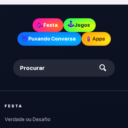
🕹
🥳
Festa
Jogos
👋
📱
Puxando Conversa
Apps
Procurar
FESTA
Verdade ou Desafio