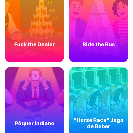
Fuck the Dealer
Ride the Bus
"Horse Race" Jogo
Pôquer Indiano
de Beber