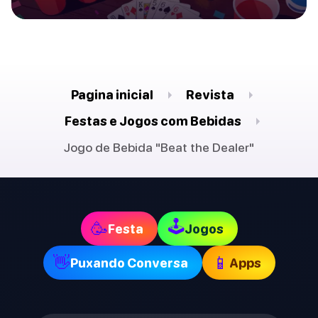
Pagina inicial
Revista
Festas e Jogos com Bebidas
Jogo de Bebida "Beat the Dealer"
🕹
🥳
Festa
Jogos
👋
📱
Puxando Conversa
Apps