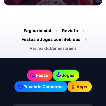
Pagina inicial
Revista
Festas e Jogos com Bebidas
Regras do Bananagrams
🕹
🥳
Festa
Jogos
👋
📱
Puxando Conversa
Apps