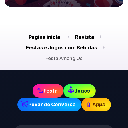
Pagina inicial
Revista
Festas e Jogos com Bebidas
Festa Among Us
🕹
🥳
Festa
Jogos
👋
📱
Puxando Conversa
Apps