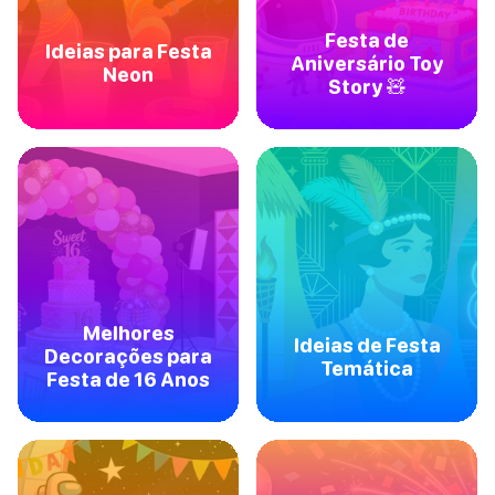
Festa de
Ideias para Festa
Aniversário Toy
Neon
Story 🧸
Melhores
Ideias de Festa
Decorações para
Temática
Festa de 16 Anos