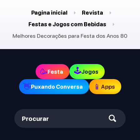
Pagina inicial
Revista
Festas e Jogos com Bebidas
Melhores Decorações para Festa dos Anos 80
🕹
🥳
Festa
Jogos
👋
📱
Puxando Conversa
Apps
Procurar